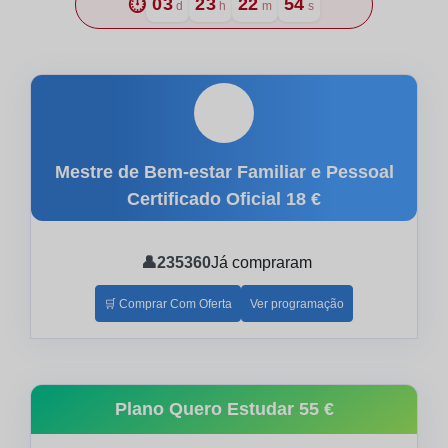
⏱️
03
23
22
52
d
h
m
s
🎓
Mestre de Bem-estar Familiar e Pessoal
Certificado Oficial
18 €
👤
235360
Já compraram
🛒 Comprar Com Oferta
Ver programação
Plano Quero Estudar
55 €