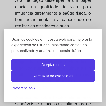
A alimentação desempenha um papel
crucial na qualidade de vida, pois
influencia diretamente a saúde física, o
bem estar mental e a capacidade de
realizar as atividades diárias.
Uma dieta equilibrada e nutritiva pode
Usamos cookies en nuestra web para mejorar la
prevenir doenças crônicas como
experiencia de usuario. Mostrando contenido
diabetes, doenças cardíacas e
personalizado y analizando nuestro tráfico.
obesidade, melhorando assim a
longevidade e a vitalidade. Além disso,
Aceptar todas
uma boa nutrição está vinculada a um
melhor estado de ânimo e a maior
Rechazar no esenciales
energia, o que contribui para o bem
estar psicológico.
Preferencias.
A educação sobre hábitos alimentares
saudáveis e o acesso a alimentos de