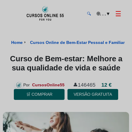
☰
🌐
. . .
▼
🔍
CursosOnline55 - Página inicial
›
Home
Cursos Online de Bem-Estar Pessoal e Familiar Cer
Curso de Bem-estar: Melhore a
sua qualidade de vida e saúde
146465
12 €
👤
Por
CursosOnline55
🛒 COMPRAR
VERSÃO GRATUITA