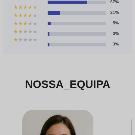
67%
★
★
★
★
★
21%
★
★
★
★
★
★
★
★
★
★
5%
★
★
★
★
★
3%
★
★
★
★
★
3%
NOSSA_EQUIPA