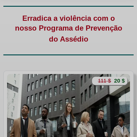
Erradica a violência com o
nosso
Programa de Prevenção
do Assédio
111 $
20 $