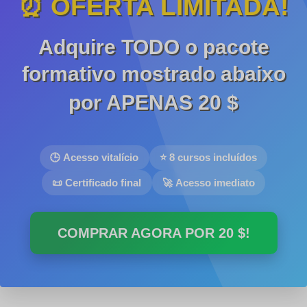
⏰ OFERTA LIMITADA!
Adquire TODO o pacote
formativo mostrado abaixo
por APENAS
20 $
🕒 Acesso vitalício
⭐ 8 cursos incluídos
📜 Certificado final
🚀 Acesso imediato
COMPRAR AGORA POR
20 $
!