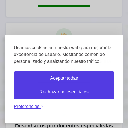
Usamos cookies en nuestra web para mejorar la
Certificado verificável
experiencia de usuario. Mostrando contenido
personalizado y analizando nuestro tráfico.
Obtém um certificado ao concluíres a tua
formação
Aceptar todas
Rechazar no esenciales
Preferencias.
Desenhados por docentes especialistas