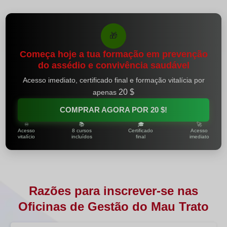
🎁
Começa hoje a tua formação em prevenção
do assédio e convivência saudável
Acesso imediato, certificado final e formação vitalícia por
20 $
apenas
COMPRAR AGORA POR
20 $
!
♾️
📚
🎓
🚀
Acesso
8 cursos
Certificado
Acesso
vitalício
incluídos
final
imediato
Razões para inscrever‑se nas
Oficinas de Gestão do Mau Trato