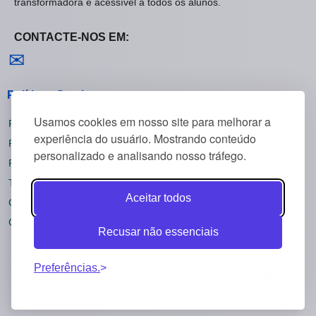
transformadora é acessível a todos os alunos.
CONTACTE-NOS EM:
Contactar-nos
✉
Políticas Gerais
Usamos cookies em nosso site para melhorar a
Política de Privacidade
experiência do usuário. Mostrando conteúdo
Política de Cookies
personalizado e analisando nosso tráfego.
Política de Reembolsos
Termos e Condições
Aceitar todos
Cancelar inscrição
Configurações de cookies
Recusar não essenciais
Preferências.
Todos os direitos reservados CursosOnline55 ©
2025