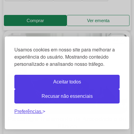
Comprar
Ver ementa
13 $
★
4.6
Usamos cookies em nosso site para melhorar a
experiência do usuário. Mostrando conteúdo
personalizado e analisando nosso tráfego.
Aceitar todos
Recusar não essenciais
Preferências.
Psicologia Tratamento da Ansiedade e do
Pânico