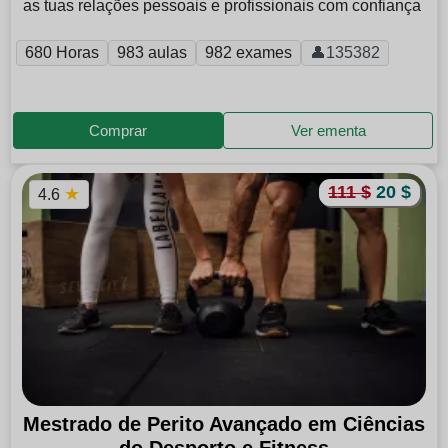
as tuas relações pessoais e profissionais com confiança
680 Horas
983 aulas
982 exames
👤135382
Comprar
Ver ementa
111 $
20 $
★
4.6
Mestrado de Perito Avançado em Ciências
do Desporto e Fitness