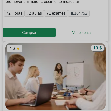
promover um maior crescimento muscular
72 Horas
72 aulas
71 exames
👤164752
Comprar
Ver ementa
13 $
★
4.6