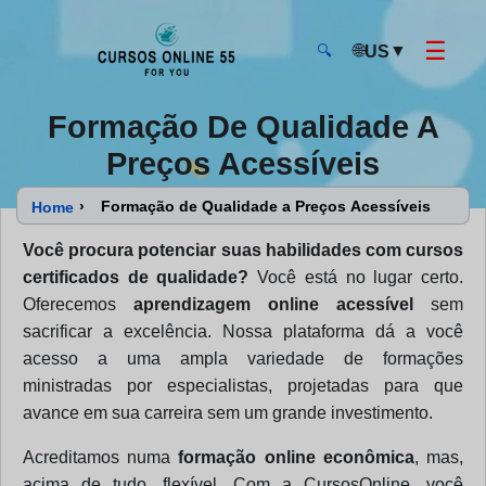
☰
🌐
▼
US
🔍
CursosOnline55 - Página inicial
Formação De Qualidade A
Preços Acessíveis
›
Formação de Qualidade a Preços Acessíveis
Home
Você procura potenciar suas habilidades com cursos
certificados de qualidade?
Você está no lugar certo.
Oferecemos
aprendizagem online acessível
sem
sacrificar a excelência. Nossa plataforma dá a você
acesso a uma ampla variedade de formações
ministradas por especialistas, projetadas para que
avance em sua carreira sem um grande investimento.
Acreditamos numa
formação online econômica
, mas,
acima de tudo, flexível. Com a CursosOnline, você