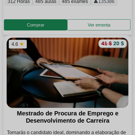
312 Horas
485 aulas
485 exames
👤135386
Comprar
Ver ementa
41 $
20 $
★
4.6
Mestrado de Procura de Emprego e
Desenvolvimento de Carreira
Tornarás o candidato ideal, dominando a elaboração de