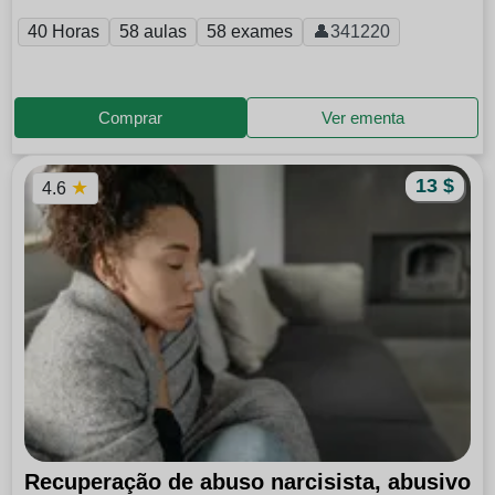
40 Horas
58 aulas
58 exames
👤341220
Comprar
Ver ementa
13 $
★
4.6
Recuperação de abuso narcisista, abusivo