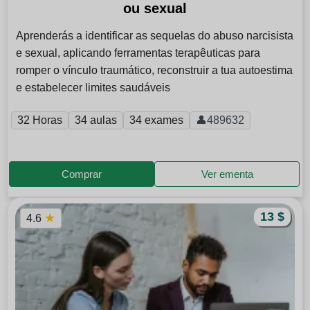
ou sexual
Aprenderás a identificar as sequelas do abuso narcisista
e sexual, aplicando ferramentas terapêuticas para
romper o vínculo traumático, reconstruir a tua autoestima
e estabelecer limites saudáveis
32 Horas
34 aulas
34 exames
👤489632
Comprar
Ver ementa
13 $
★
4.6