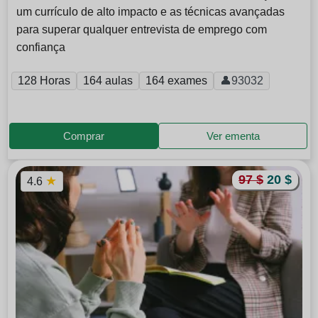
um currículo de alto impacto e as técnicas avançadas
para superar qualquer entrevista de emprego com
confiança
128 Horas
164 aulas
164 exames
👤93032
Comprar
Ver ementa
97 $
20 $
★
4.6