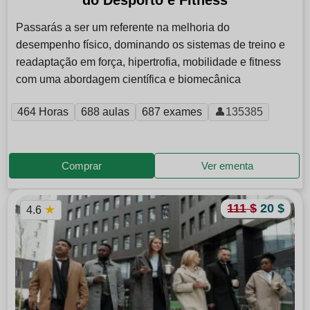
Passarás a ser um referente na melhoria do
desempenho físico, dominando os sistemas de treino e
readaptação em força, hipertrofia, mobilidade e fitness
com uma abordagem científica e biomecânica
464 Horas
688 aulas
687 exames
👤135385
Comprar
Ver ementa
111 $
20 $
★
4.6