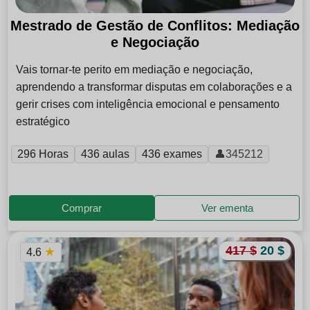
Mestrado de Gestão de Conflitos: Mediação
e Negociação
Vais tornar-te perito em mediação e negociação,
aprendendo a transformar disputas em colaborações e a
gerir crises com inteligência emocional e pensamento
estratégico
296 Horas
436 aulas
436 exames
👤345212
Comprar
Ver ementa
417 $
20 $
★
4.6