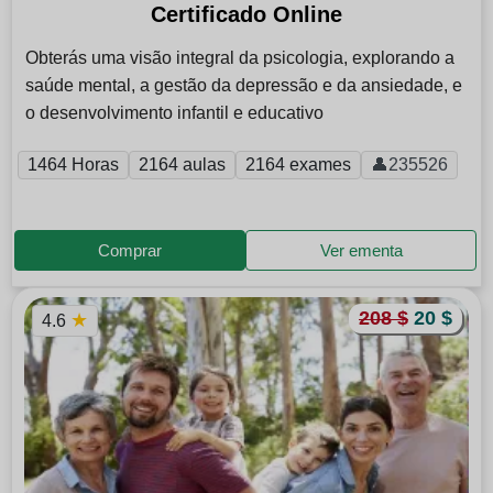
Certificado Online
Obterás uma visão integral da psicologia, explorando a
saúde mental, a gestão da depressão e da ansiedade, e
o desenvolvimento infantil e educativo
1464 Horas
2164 aulas
2164 exames
👤235526
Comprar
Ver ementa
208 $
20 $
★
4.6