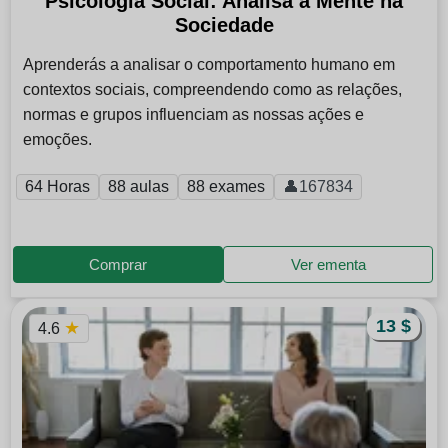
Psicologia Social: Analisa a Mente na
Sociedade
Aprenderás a analisar o comportamento humano em
contextos sociais, compreendendo como as relações,
normas e grupos influenciam as nossas ações e
emoções.
64 Horas
88 aulas
88 exames
👤167834
Comprar
Ver ementa
13 $
★
4.6