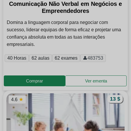
Comunicação Não Verbal em Negócios e
Empreendedores
Domina a linguagem corporal para negociar com
sucesso, liderar equipas de forma eficaz e projetar uma
confiança absoluta em todas as tuas interações
empresariais.
40 Horas
62 aulas
62 exames
👤483753
Comprar
Ver ementa
13 $
★
4.6