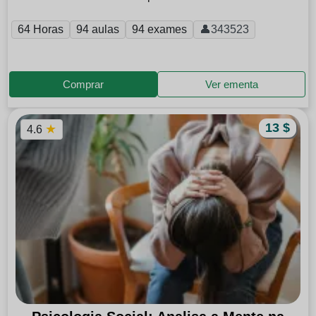
64 Horas
94 aulas
94 exames
👤343523
Comprar
Ver ementa
13 $
★
4.6