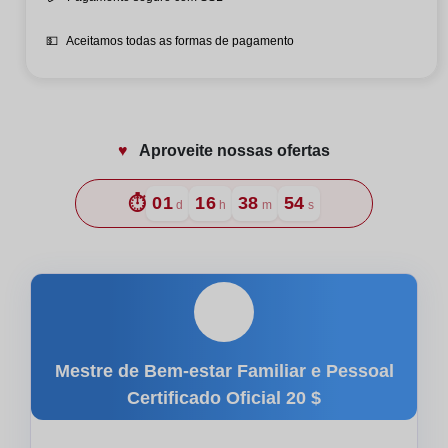
💵
Aceitamos todas as formas de pagamento
♥️
Aproveite nossas ofertas
⏱️
01
16
38
52
d
h
m
s
🎓
Mestre de Bem-estar Familiar e Pessoal
Certificado Oficial
20 $