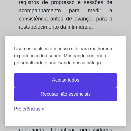
registros de progresso e sessões de
acompanhamento para medir a
consistência antes de avançar para o
restabelecimento da intimidade.
Como resolver conflitos sem que
Usamos cookies em nosso site para melhorar a
escalem?
experiência do usuário. Mostrando conteúdo
personalizado e analisando nosso tráfego.
Para evitar a escalada convém aplicar
regras de conflito: começar com um
Aceitar todos
'início suave' [evitar ataques],
estabelecer limites de tempo para falar,
Recusar não essenciais
usar pausas de desescalada e voltar
com a intenção de solução, não de
Preferências.
vitória. O temário recomendável contém
um módulo de resolução de conflitos e
negociação [identificar necessidades