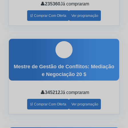
👤
235360
Já compraram
🛒 Comprar Com Oferta
Ver programação
🎓
Mestre de Gestão de Conflitos: Mediação
e Negociação
20 $
👤
345212
Já compraram
🛒 Comprar Com Oferta
Ver programação