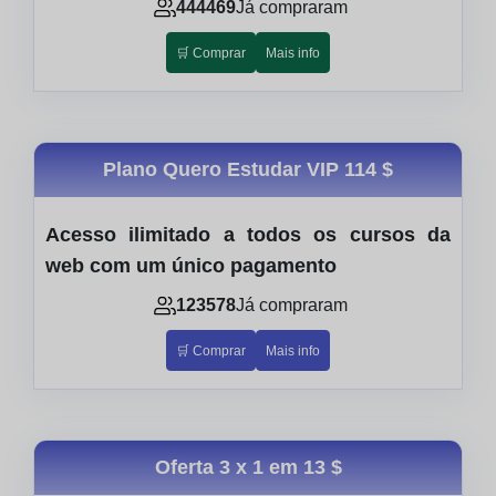
444469
Já compraram
🛒 Comprar
Mais info
Plano Quero Estudar VIP
114 $
Acesso ilimitado a todos os cursos da
web com um único pagamento
123578
Já compraram
🛒 Comprar
Mais info
Oferta 3 x 1 em
13 $