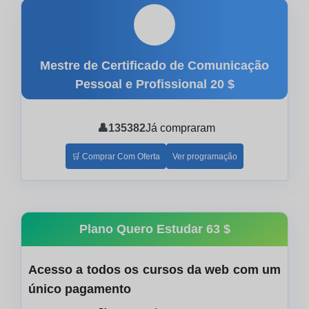
🎓
Mestre de Certificado de Comunicação
Pessoal e Profissional
20 $
👤
135382
Já compraram
🛒 Comprar Com Oferta
Ver programação
Plano Quero Estudar
63 $
Acesso a todos os cursos da web com um
único pagamento