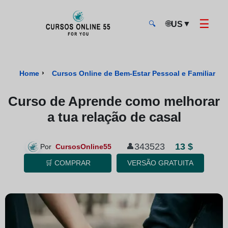
☰
🌐
▼
US
🔍
CursosOnline55 - Página inicial
›
Home
Cursos Online de Bem-Estar Pessoal e Familiar Cer
Curso de Aprende como melhorar
a tua relação de casal
13 $
343523
👤
Por
CursosOnline55
🛒 COMPRAR
VERSÃO GRATUITA