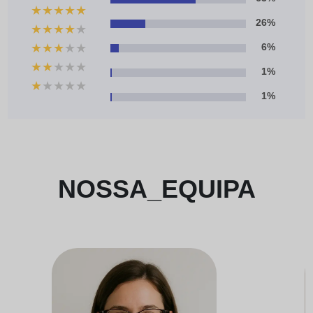
★
★
★
★
★
26%
★
★
★
★
★
★
★
★
★
★
6%
★
★
★
★
★
1%
★
★
★
★
★
1%
NOSSA_EQUIPA