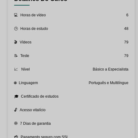
💻
Horas de vídeo
6
🕒
Horas de estudo
48
🎬
Vídeos
79
📝
Teste
79
📈
Nível
Básico a Especialista
🌐
Linguagem
Português e Multilíngue
🎓
Certificado de estudos
🔓
Acesso vitalício
🏵️
7 Dias de garantia
💳
Pagamento seguro com SSL