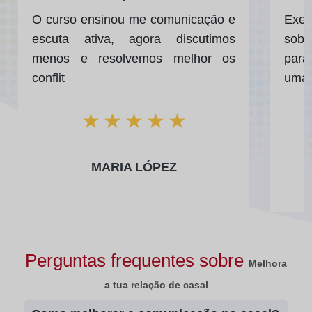
O curso ensinou me comunicação e
Exer
escuta ativa, agora discutimos
sobr
menos e resolvemos melhor os
para
conflit
uma 
★
★
★
★
★
MARIA LÓPEZ
Perguntas frequentes sobre
Melhora
a tua relação de casal