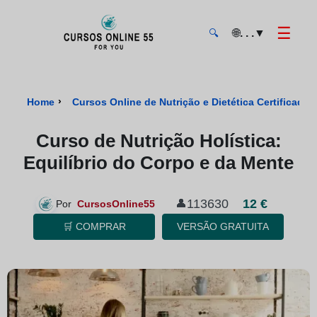
☰
🌐
. . .
▼
🔍
CursosOnline55 - Página inicial
›
Home
Cursos Online de Nutrição e Dietética Certificados
Curso de Nutrição Holística:
Equilíbrio do Corpo e da Mente
113630
12 €
👤
Por
CursosOnline55
🛒 COMPRAR
VERSÃO GRATUITA