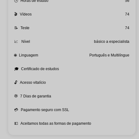
🕒
Horas de estudo
56
🎬
Vídeos
74
📝
Teste
74
📈
Nível
básico a especialista
🌐
Linguagem
Português e Multilíngue
🎓
Certificado de estudos
🔓
Acesso vitalício
🏵️
7 Dias de garantia
💳
Pagamento seguro com SSL
💵
Aceitamos todas as formas de pagamento