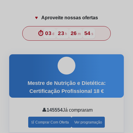
♥️
Aproveite nossas ofertas
⏱️
03
23
26
53
d
h
m
s
🎓
Mestre de Nutrição e Dietética:
Certificação Profissional
18 €
👤
145554
Já compraram
🛒 Comprar Com Oferta
Ver programação