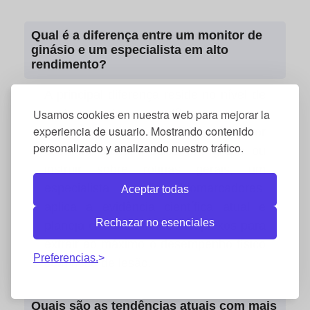
Qual é a diferença entre um monitor de
ginásio e um especialista em alto
rendimento?
A principal diferença reside no nível de
conhecimentos científicos e na
Usamos cookies en nuestra web para mejorar la
experiencia de usuario. Mostrando contenido
personalização. Enquanto um monitor
personalizado y analizando nuestro tráfico.
costuma orientar aulas em grupo ou
instruir sobre rotinas gerais, um
especialista avalia biomarcadores,
Aceptar todas
aplica a evidência científica atual e
Rechazar no esenciales
planeja ciclos de treino complexos para
extrair ao máximo o desempenho físico
Preferencias.
sem risco de lesão.
Quais são as tendências atuais com mais