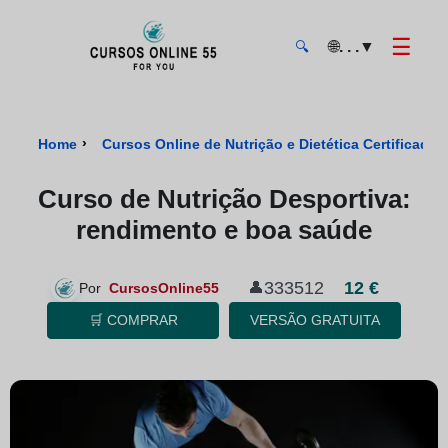
☰
🌐
. . .
▼
🔍
CursosOnline55 - Página inicial
›
Home
Cursos Online de Nutrição e Dietética Certificados
Curso de Nutrição Desportiva:
rendimento e boa saúde
333512
12 €
👤
Por
CursosOnline55
🛒 COMPRAR
VERSÃO GRATUITA