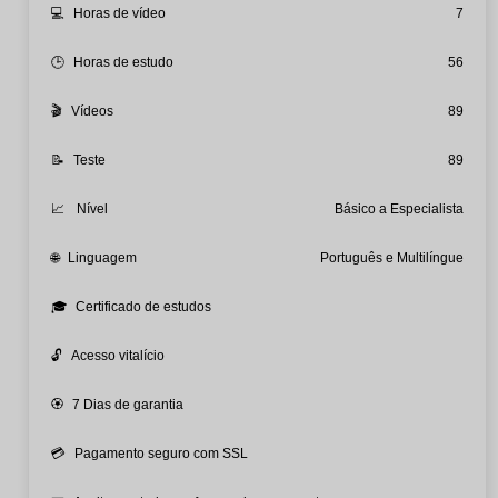
💻
Horas de vídeo
7
🕒
Horas de estudo
56
🎬
Vídeos
89
📝
Teste
89
📈
Nível
Básico a Especialista
🌐
Linguagem
Português e Multilíngue
🎓
Certificado de estudos
🔓
Acesso vitalício
🏵️
7 Dias de garantia
💳
Pagamento seguro com SSL