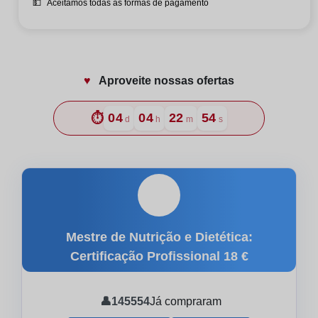
💵
Aceitamos todas as formas de pagamento
♥️
Aproveite nossas ofertas
⏱️
04
04
22
52
d
h
m
s
🎓
Mestre de Nutrição e Dietética:
Certificação Profissional
18 €
👤
145554
Já compraram