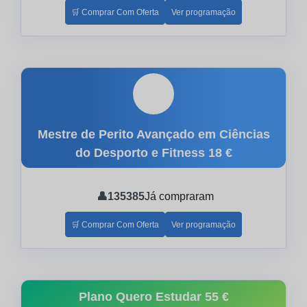
🛒 Comprar Com Oferta
Ver programação
🎓
Mestre de Perito Avançado em Ciências
do Desporto e Fitness
18 €
👤
135385
Já compraram
🛒 Comprar Com Oferta
Ver programação
Plano Quero Estudar
55 €