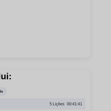
ui:
do
5 Lições
00:41:41