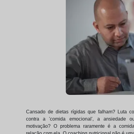
Cansado de dietas rígidas que falham? Luta c
contra a 'comida emocional', a ansiedade o
motivação? O problema raramente é a comid
relação com ela. O coaching nutricional não é um