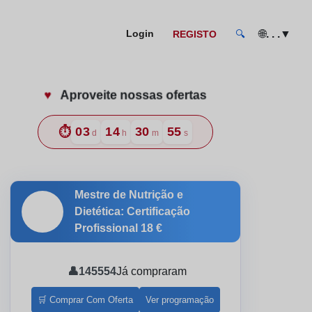
🌐
. . .
▼
Login
REGISTO
🔍
♥️
Aproveite nossas ofertas
 Bons Hábitos
⏱️
03
14
30
54
d
h
m
s
Mestre de Nutrição e
🎓
Dietética: Certificação
Profissional
18 €
👤
145554
Já compraram
🛒 Comprar Com Oferta
Ver programação