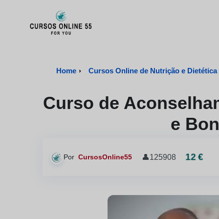
CursosOnline55 - Página inicial
Home
›
Curso de Aconselham
e Bon
12 €
👤
125908
Por
CursosOnline55