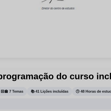
programação do curso incl
🏻‍🏫 7 Temas
📚 41 Lições incluídas
🕒 48 Horas de estu