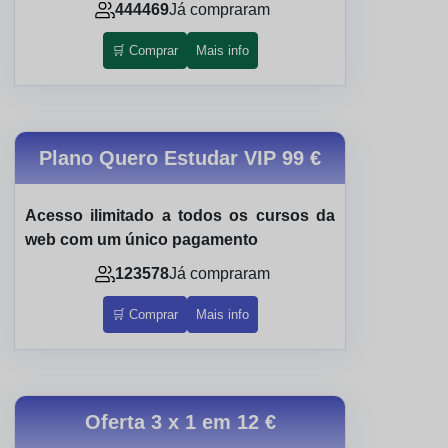
444469
Já compraram
🛒 Comprar
Mais info
Plano Quero Estudar VIP
99 €
Acesso ilimitado a todos os cursos da
web com um único pagamento
123578
Já compraram
🛒 Comprar
Mais info
Oferta 3 x 1 em
12 €