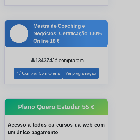
Mestre de Coaching e
🎓
Negócios: Certificação 100%
Online
18 €
👤
134374
Já compraram
🛒 Comprar Com Oferta
Ver programação
Plano Quero Estudar
55 €
Acesso a todos os cursos da web com
um único pagamento