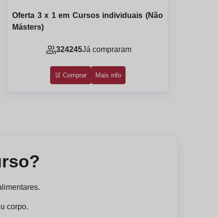
Oferta 3 x 1 em Cursos individuais (Não
Másters)
324245
Já compraram
🛒 Comprar
Mais info
urso?
alimentares.
eu corpo.