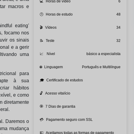
💻
Horas de vídeo
6
tar macros e
🕒
Horas de estudo
48
ndful eating'
🎬
Vídeos
34
as, focamo nos
vir os sinais
📝
Teste
32
onal e a gerir
ltivando uma
📈
Nível
básico a especialista
🌐
Linguagem
Português e Multilíngue
icional para
apte à sua
🎓
Certificado de estudos
criar hábitos
🔓
Acesso vitalício
exível, e como
m diretamente
🏵️
7 Dias de garantia
eral.
💳
Pagamento seguro com SSL
al. Daremos o
r uma mudança
💵
Aceitamos todas as formas de pagamento