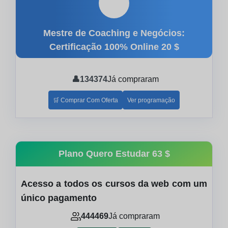
🎓
Mestre de Coaching e Negócios:
Certificação 100% Online
20 $
👤
134374
Já compraram
🛒 Comprar Com Oferta
Ver programação
Plano Quero Estudar
63 $
Acesso a todos os cursos da web com um
único pagamento
444469
Já compraram