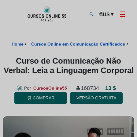
☰
🌐
▼
US
🔍
CursosOnline55 - Página inicial
›
›
C
Home
Cursos Online em Comunicação Certificados
Curso de Comunicação Não
Verbal: Leia a Linguagem Corporal
13 $
168734
👤
Por
CursosOnline55
🛒 COMPRAR
VERSÃO GRATUITA