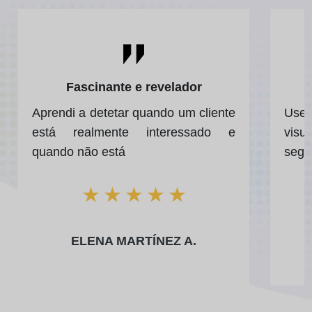
Fascinante e revelador
Aprendi a detetar quando um cliente
Usei
está realmente interessado e
visu
quando não está
segu
★
★
★
★
★
ELENA MARTÍNEZ A.