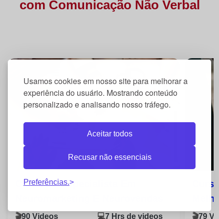
com
Comunicação Não Verbal
Usamos cookies em nosso site para melhorar a
experiência do usuário. Mostrando conteúdo
personalizado e analisando nosso tráfego.
Aceitar todos
Recusar não essenciais
Preferências.
Curso De Especialista Em
Curs
Neuromarketing E Neurovendas
Melho
🎬
90 Videos
💻
7 Hrs de videos
🎬
79 Vi