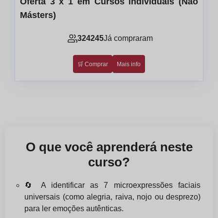
Oferta 3 x 1 em Cursos individuais (Não
Másters)
324245
Já compraram
🛒 Comprar
Mais info
O que você aprenderá neste
curso?
🔄 A identificar as 7 microexpressões faciais
universais (como alegria, raiva, nojo ou desprezo)
para ler emoções autênticas.