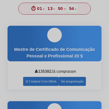
⏱️
01
13
50
53
d
h
m
s
🎓
Mestre de Certificado de Comunicação
Pessoal e Profissional
20 $
👤
135382
Já compraram
🛒 Comprar Com Oferta
Ver programação