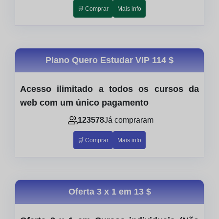
🛒 Comprar
Mais info
Plano Quero Estudar VIP
114 $
Acesso ilimitado a todos os cursos da
web com um único pagamento
123578
Já compraram
🛒 Comprar
Mais info
Oferta 3 x 1 em
13 $