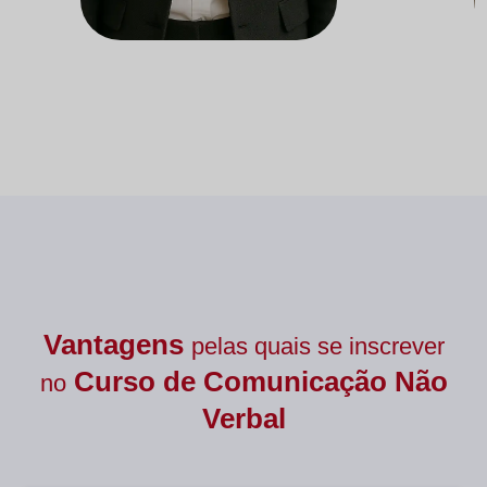
Docente do Departamento de
Doc
Nutrição
Vantagens
pelas quais se inscrever
Curso de
Comunicação Não
no
Verbal