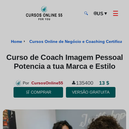
☰
🌐
▼
US
🔍
CursosOnline55 - Página inicial
›
Home
Cursos Online de Negócio e Coaching Certificado
Curso de Coach Imagem Pessoal
Potencia a tua Marca e Estilo
13 $
135400
👤
Por
CursosOnline55
🛒 COMPRAR
VERSÃO GRATUITA