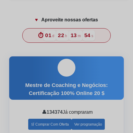
♥️
Aproveite nossas ofertas
⏱️
01
22
13
53
d
h
m
s
🎓
Mestre de Coaching e Negócios:
Certificação 100% Online
20 $
👤
134374
Já compraram
🛒 Comprar Com Oferta
Ver programação