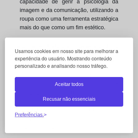
capacidade de gerir a psicologia da
imagem e da comunicação, utilizando a
roupa como uma ferramenta estratégica
mais do que como um fim estético.
Onde posso trabalhar com este título de
Usamos cookies em nosso site para melhorar a
coaching?
experiência do usuário. Mostrando conteúdo
personalizado e analisando nosso tráfego.
As saídas são muito variadas: você
pode exercer como profissional
independente, trabalhar em
Aceitar todos
departamentos de RH, colaborar com
Recusar não essenciais
agências de comunicação e política, ou
integrar esses serviços em boutiques,
Preferências.
centros de beleza e consultorias de
marca pessoal.