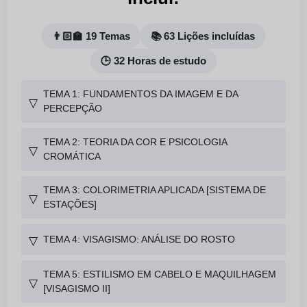
👨🏻‍🏫 19 Temas
📚 63 Lições incluídas
🕒 32 Horas de estudo
TEMA 1: FUNDAMENTOS DA IMAGEM E DA
▽
PERCEPÇÃO
TEMA 2: TEORIA DA COR E PSICOLOGIA
▽
CROMÁTICA
TEMA 3: COLORIMETRIA APLICADA [SISTEMA DE
▽
ESTAÇÕES]
TEMA 4: VISAGISMO: ANÁLISE DO ROSTO
▽
TEMA 5: ESTILISMO EM CABELO E MAQUILHAGEM
▽
[VISAGISMO II]