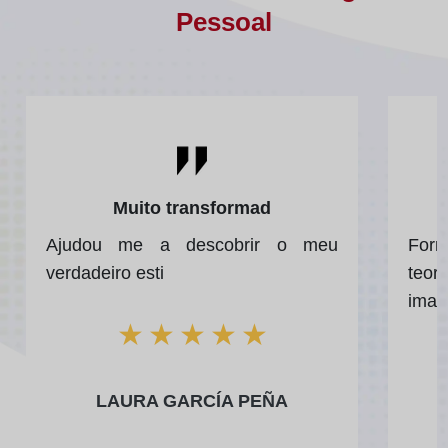
Pessoal
Muito transformad
Ajudou me a descobrir o meu
Form
verdadeiro esti
teor
imag
★
★
★
★
★
LAURA GARCÍA PEÑA