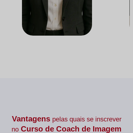
Docente do Departamento de
Doc
Nutrição
Vantagens
pelas quais se inscrever
Curso de
Coach de Imagem
no