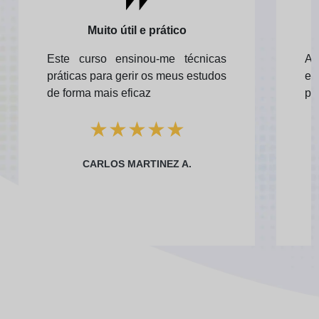
Muito útil e prático
Este curso ensinou-me técnicas
As
práticas para gerir os meus estudos
en
de forma mais eficaz
pr
★
★
★
★
★
CARLOS MARTINEZ A.