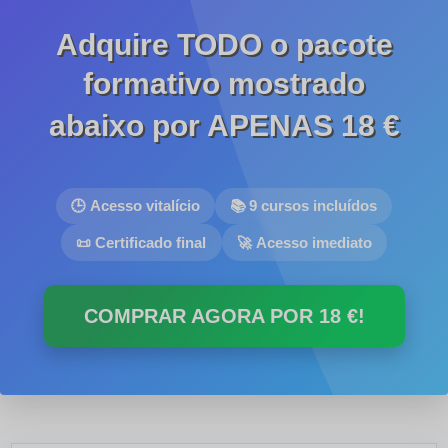
Adquire TODO o pacote
formativo mostrado
abaixo por APENAS
18 €
🕒 Acesso vitalício
📚 9 cursos incluídos
📜 Certificado final
🚀 Acesso imediato
COMPRAR AGORA POR
18 €
!