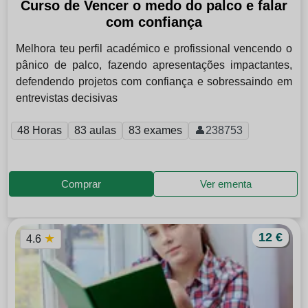
Curso de Vencer o medo do palco e falar
com confiança
Melhora teu perfil académico e profissional vencendo o
pânico de palco, fazendo apresentações impactantes,
defendendo projetos com confiança e sobressaindo em
entrevistas decisivas
48 Horas
83 aulas
83 exames
👤238753
Comprar
Ver ementa
12 €
★
4.6