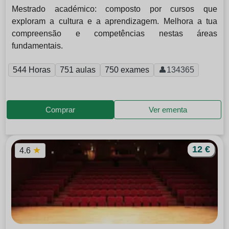
Mestrado académico: composto por cursos que
exploram a cultura e a aprendizagem. Melhora a tua
compreensão e competências nestas áreas
fundamentais.
544 Horas
751 aulas
750 exames
👤134365
Comprar
Ver ementa
12 €
★
4.6