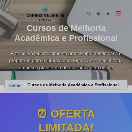
☰
🌐
. . .
▼
🔍
Cursos de Melhoria
CursosOnline55 - Página inicial
Académica e Profissional
Potencia o teu crescimento profissional desde casa e
prepara-te para o futuro com a formação especializada
da nossa plataforma de aprendizagem online
›
Cursos de Melhoria Académica e Profissional
Home
⏰ OFERTA
LIMITADA!