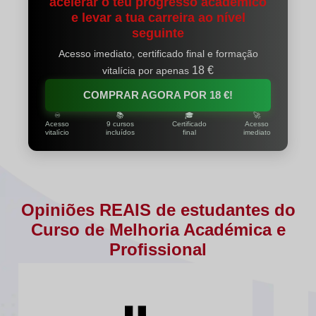
acelerar o teu progresso académico
e levar a tua carreira ao nível
seguinte
Acesso imediato, certificado final e formação
18 €
vitalícia por apenas
COMPRAR AGORA POR
18 €
!
♾️
📚
🎓
🚀
Acesso
9 cursos
Certificado
Acesso
vitalício
incluídos
final
imediato
Opiniões REAIS de estudantes do
Curso de Melhoria Académica e
Profissional