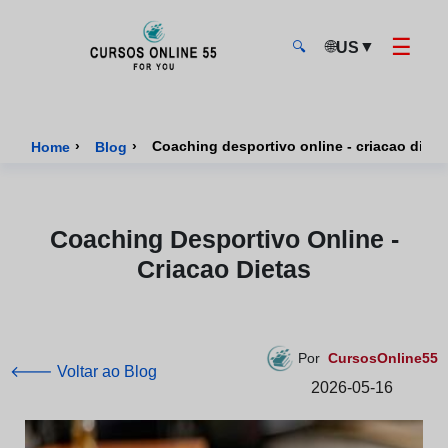
☰
🌐
▼
US
🔍
CursosOnline55 - Página inicial
›
›
Coaching desportivo online - criacao dieta
Home
Blog
Coaching Desportivo Online -
Criacao Dietas
Por
CursosOnline55
🡐 Voltar ao Blog
2026-05-16