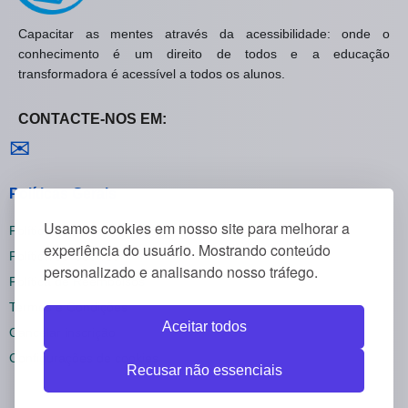
Capacitar as mentes através da acessibilidade: onde o
conhecimento é um direito de todos e a educação
transformadora é acessível a todos os alunos.
CONTACTE-NOS EM:
Contactar-nos
✉
Políticas Gerais
Usamos cookies em nosso site para melhorar a
Política de Privacidade
experiência do usuário. Mostrando conteúdo
Política de Cookies
personalizado e analisando nosso tráfego.
Política de Reembolsos
Termos e Condições
Aceitar todos
Cancelar inscrição
Configurações de cookies
Recusar não essenciais