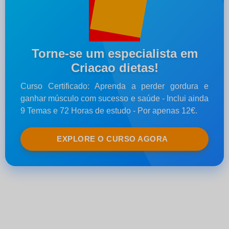
Torne-se um especialista em
Criacao dietas!
Curso Certificado: Aprenda a perder gordura e
ganhar músculo com sucesso e saúde - Inclui ainda
9 Temas e 72 Horas de estudo - Por apenas 12€.
EXPLORE O CURSO AGORA