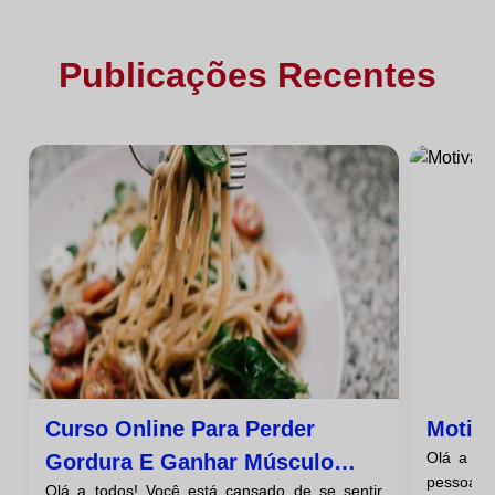
Publicações Recentes
Curso Online Para Perder
Motiva
Olá a to
Gordura E Ganhar Músculo
pessoas o
Olá a todos! Você está cansado de se sentir
Com Exercícios Para Os