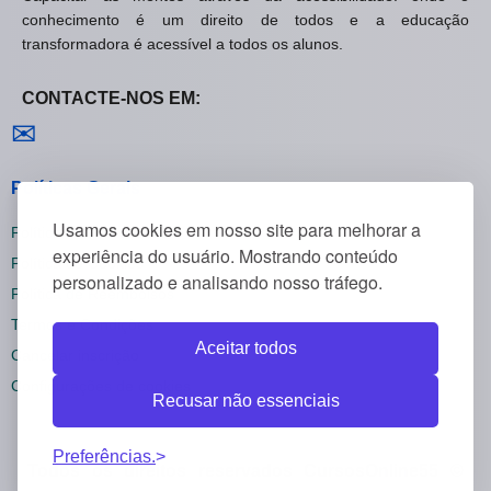
conhecimento é um direito de todos e a educação
transformadora é acessível a todos os alunos.
CONTACTE-NOS EM:
Contactar-nos
✉
Políticas Gerais
Usamos cookies em nosso site para melhorar a
Política de Privacidade
experiência do usuário. Mostrando conteúdo
Política de Cookies
personalizado e analisando nosso tráfego.
Política de Reembolsos
Termos e Condições
Aceitar todos
Cancelar inscrição
Configurações de cookies
Recusar não essenciais
Preferências.
Todos os direitos reservados CursosOnline55 ©