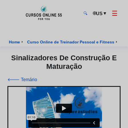
☰
🌐
▼
US
🔍
CursosOnline55 - Página inicial
›
›
Home
Curso Online de Treinador Pessoal e Fitness
Cur
Sinalizadores De Construção E
Maturação
🡐 Temário