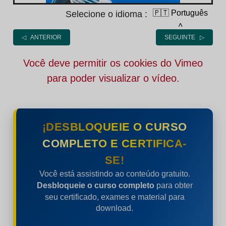
🇵🇹 Português
Selecione o idioma :
˄
◁ ANTERIOR
SEGUINTE ▷
Você deve permitir os cookies do Vimeo
para poder visualizar o vídeo.
¡DESBLOQUEIE O CURSO
COMPLETO E CERTIFICA-
SE!
Você está assistindo ao conteúdo gratuito.
Desbloqueie o curso completo
para obter
seu certificado, exames e material para
download.