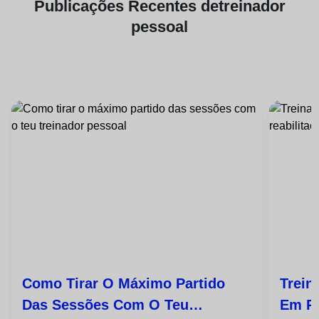
Publicações
Recentes de
treinador
pessoal
Como Tirar O Máximo Partido
Trein
Das Sessões Com O Teu
Em Re