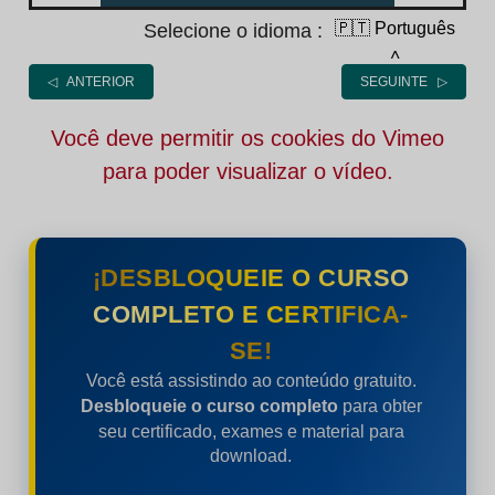
🇵🇹 Português
Selecione o idioma :
˄
◁ ANTERIOR
SEGUINTE ▷
Você deve permitir os cookies do Vimeo
para poder visualizar o vídeo.
¡DESBLOQUEIE O CURSO
COMPLETO E CERTIFICA-
SE!
Você está assistindo ao conteúdo gratuito.
Desbloqueie o curso completo
para obter
seu certificado, exames e material para
download.