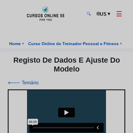
☰
🌐
▼
US
🔍
CursosOnline55 - Página inicial
›
›
Home
Curso Online de Treinador Pessoal e Fitness
Cur
Registo De Dados E Ajuste Do
Modelo
🡐 Temário