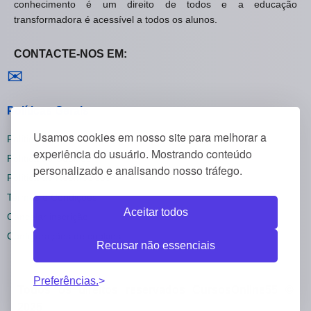
conhecimento é um direito de todos e a educação
transformadora é acessível a todos os alunos.
CONTACTE-NOS EM:
Contactar-nos
✉
Políticas Gerais
Usamos cookies em nosso site para melhorar a
Política de Privacidade
experiência do usuário. Mostrando conteúdo
Política de Cookies
personalizado e analisando nosso tráfego.
Política de Reembolsos
Termos e Condições
Aceitar todos
Cancelar inscrição
Configurações de cookies
Recusar não essenciais
Preferências.
Todos os direitos reservados CursosOnline55 ©
2025