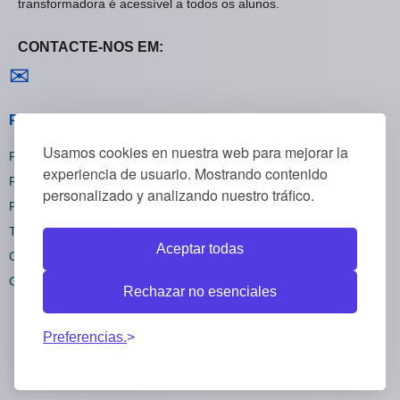
transformadora é acessível a todos os alunos.
CONTACTE-NOS EM:
Contactar-nos
✉
Políticas Gerais
Usamos cookies en nuestra web para mejorar la
Política de Privacidade
experiencia de usuario. Mostrando contenido
Política de Cookies
personalizado y analizando nuestro tráfico.
Política de Reembolsos
Termos e Condições
Aceptar todas
Cancelar inscrição
Configurações de cookies
Rechazar no esenciales
Preferencias.
Todos os direitos reservados CursosOnline55 ©
2025