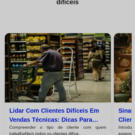
dificeis
Lidar Com Clientes Difíceis Em
Sinai
Vendas Técnicas: Dicas Para
Clien
Compreender o tipo de cliente com quem
Introdu
Fechos De Negócio Bem-
Com 
trabalhaNem todos os clientes difíce...
essencia