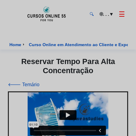
☰
🌐
. . .
▼
🔍
CursosOnline55 - Página inicial
›
Home
Curso Online em Atendimento ao Cliente e Experiênc
Reservar Tempo Para Alta
Concentração
🡐 Temário