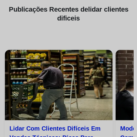
Publicações
Recentes de
lidar clientes
dificeis
Lidar Com Clientes Difíceis Em
Model