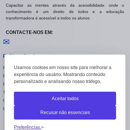
Capacitar as mentes através da acessibilidade: onde o
conhecimento é um direito de todos e a educação
transformadora é acessível a todos os alunos.
CONTACTE-NOS EM:
Contactar-nos
✉
Políticas Gerais
Usamos cookies em nosso site para melhorar a
Política de Privacidade
experiência do usuário. Mostrando conteúdo
Política de Cookies
personalizado e analisando nosso tráfego.
Política de Reembolsos
Termos e Condições
Aceitar todos
Cancelar inscrição
Configurações de cookies
Recusar não essenciais
Preferências.