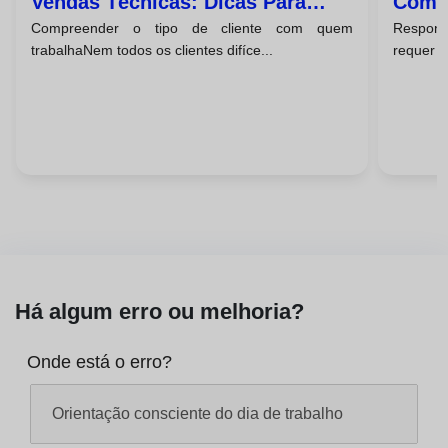
Vendas Técnicas: Dicas Para
Com C
Compreender o tipo de cliente com quem
Respond
Fechos De Negócio Bem-
trabalhaNem todos os clientes difíce...
requer u
Sucedidos
Há algum erro ou melhoria?
Onde está o erro?