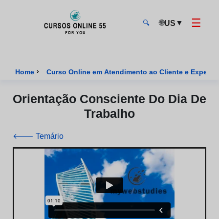
☰
🌐
▼
US
🔍
CursosOnline55 - Página inicial
›
Home
Curso Online em Atendimento ao Cliente e Experiênc
Orientação Consciente Do Dia De
Trabalho
🡐 Temário