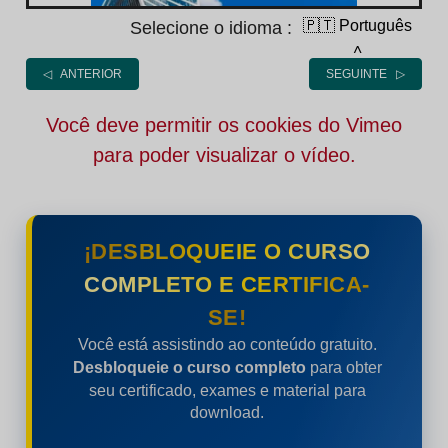
🇵🇹 Português
Selecione o idioma :
˄
◁ ANTERIOR
SEGUINTE ▷
Você deve permitir os cookies do Vimeo
para poder visualizar o vídeo.
¡DESBLOQUEIE O CURSO
COMPLETO E CERTIFICA-
SE!
Você está assistindo ao conteúdo gratuito.
Desbloqueie o curso completo
para obter
seu certificado, exames e material para
download.