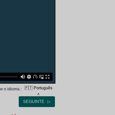
🇵🇹 Português
e o idioma :
˄
SEGUINTE ▷