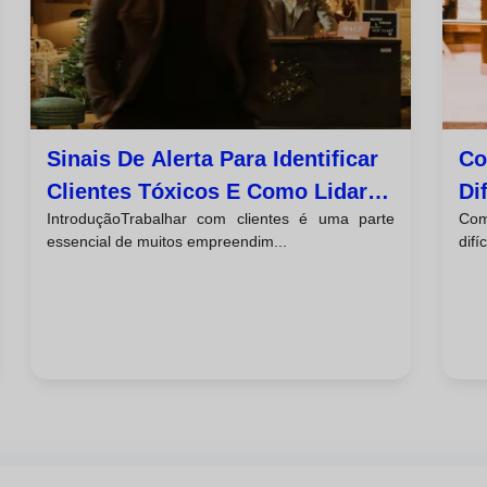
Sinais De Alerta Para Identificar
Co
Clientes Tóxicos E Como Lidar
Di
IntroduçãoTrabalhar com clientes é uma parte
Com
Com Eles
essencial de muitos empreendim...
difí