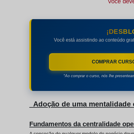
Você deve
¡DESBL
Você está assistindo ao conteúdo grat
COMPRAR CURS
*Ao comprar o curso, nós lhe presentea
Adoção de uma mentalidade ce
Fundamentos da centralidade ope
A conceção de qualquer modelo de negócio deve 