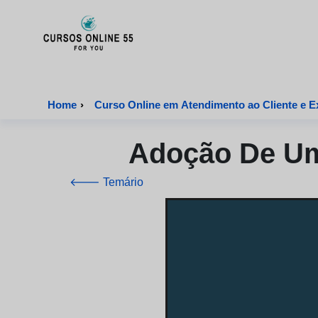
CursosOnline55 - Página inicial
Home
›
Curso Online em Atendimento ao Cliente e Ex
Adoção De Uma
🡐 Temário