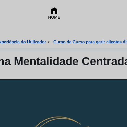
HOME
periência do Utilizador
›
Curso de Curso para gerir clientes di
 Mentalidade Centrada