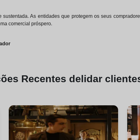
de sustentada. As entidades que protegem os seus compradore
ema comercial próspero.
zador
ções
Recentes de
lidar cliente