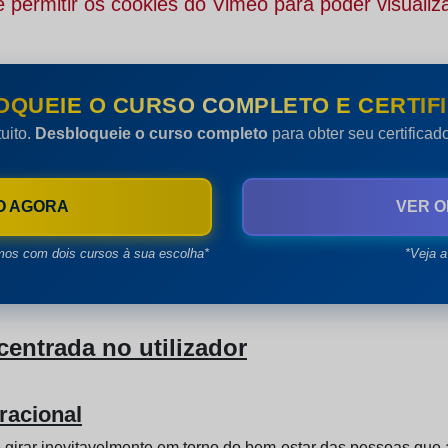
 permitir os cookies do Vimeo para poder visualiza
OQUEIE O CURSO COMPLETO E CERTIFI
uito.
Desbloqueie o curso completo
para obter seu certifica
O AGORA
VER O
mos com dois cursos à sua escolha*
*Veja a
ntrada no utilizador
racional
girar inevitavelmente em torno do bem-estar das pessoas que 