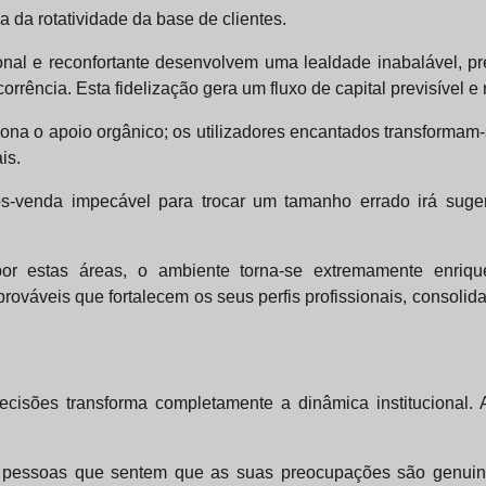
 da rotatividade da base de clientes.
al e reconfortante desenvolvem uma lealdade inabalável, pre
ncia. Esta fidelização gera um fluxo de capital previsível e 
siona o apoio orgânico; os utilizadores encantados transform
is.
venda impecável para trocar um tamanho errado irá sugerir
 por estas áreas, o ambiente torna-se extremamente enriqu
ováveis que fortalecem os seus perfis profissionais, consolida
cisões transforma completamente a dinâmica institucional.
. As pessoas que sentem que as suas preocupações são genu