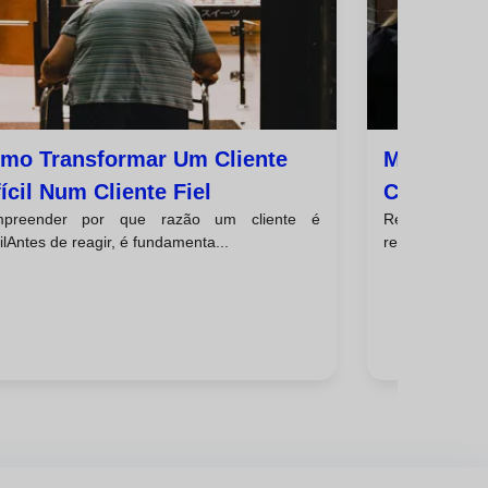
mo Transformar Um Cliente
Modelos D
fícil Num Cliente Fiel
Com Clien
preender por que razão um cliente é
Responder a 
cilAntes de reagir, é fundamenta...
requer um equi