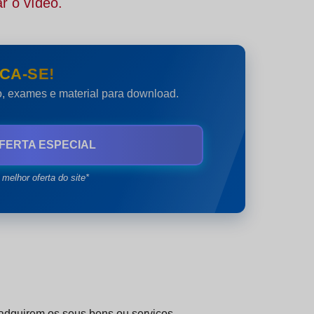
r o vídeo.
CA-SE!
do, exames e material para download.
FERTA ESPECIAL
 melhor oferta do site*
adquirem os seus bens ou serviços.