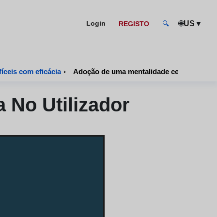
🌐
US
▼
Login
REGISTO
🔍
fíceis com eficácia
›
Adoção de uma mentalidade centrada no ut
 No Utilizador