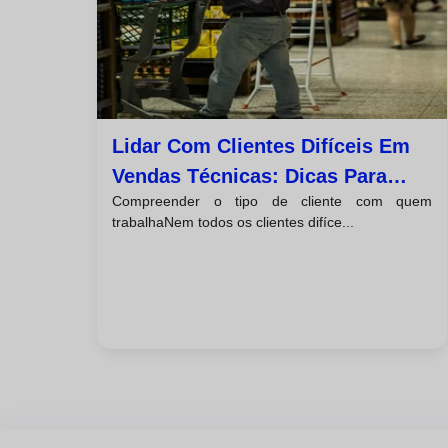
Lidar Com Clientes Difíceis Em
Vendas Técnicas: Dicas Para
Compreender o tipo de cliente com quem
Fechos De Negócio Bem-
trabalhaNem todos os clientes difíce...
Sucedidos