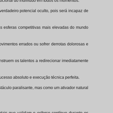
ocional do indivíduo em todos os momentos.
erdadeiro potencial oculto, pois será incapaz de
nas esferas competitivas mais elevadas do mundo
vimentos errados ou sofrer derrotas dolorosas e
instruem os talentos a redirecionar imediatamente
sucesso absoluto e execução técnica perfeita.
stáculo paralisante, mas como um ativador natural
tais que validam o esforço contínuo durante os