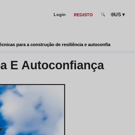
🌐
▼
Login
US
REGISTO
🔍
écnicas para a construção de resiliência e autoconfiança
ia E Autoconfiança