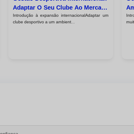
Adaptar O Seu Clube Ao Mercado
Am
Introdução à expansão internacionalAdaptar um
Int
Global
Ca
clube desportivo a um ambient...
muit