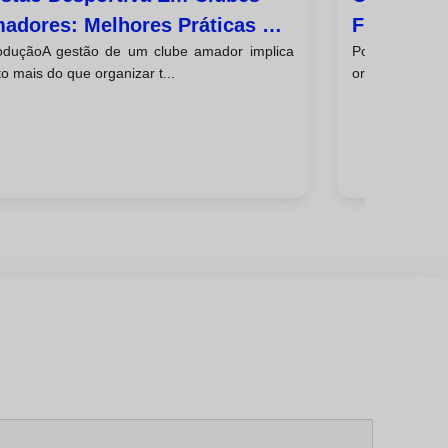
adores: Melhores Práticas E
Financeir
roduçãoA gestão de um clube amador implica
Por que avali
sos Reais
Da Sua En
o mais do que organizar t...
organizações d