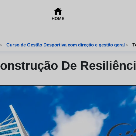
HOME
›
Curso de Gestão Desportiva com direção e gestão geral
›
T
onstrução De Resiliênc