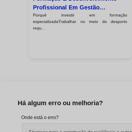
Profissional Em Gestão
Porquê investir em formação
Desportiva: Carreiras E
especializadaTrabalhar no meio do desporto
Certificações
requ...
Há algum erro ou melhoria?
Onde está o erro?