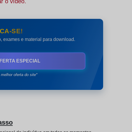
r o vídeo.
CA-SE!
do, exames e material para download.
FERTA ESPECIAL
 melhor oferta do site*
asso