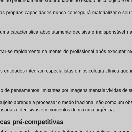
estão profundamente subordinados ao estado psicológico e em
s próprias capacidades nunca conseguirá materializar o seu v
uma característica absolutamente decisiva e indispensável 
trar-se rapidamente na mente do profissional após executar mo
 as entidades integram especialistas em psicologia clínica que 
ição de pensamentos limitantes por imagens mentais vívidas de 
 sujeito aprende a processar o medo irracional não como um ob
ousadas e decisivas em momentos de máxima urgência.
icas pré-competitivas
l é alcançada através da estruturação de objetivos incremen