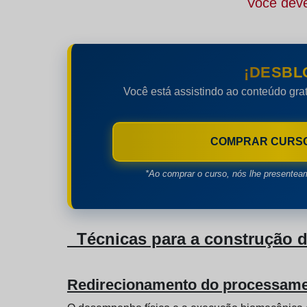
Você deve
¡DESBL
Você está assistindo ao conteúdo grat
COMPRAR CURS
*Ao comprar o curso, nós lhe presentea
Técnicas para a construção de
Redirecionamento do processamen