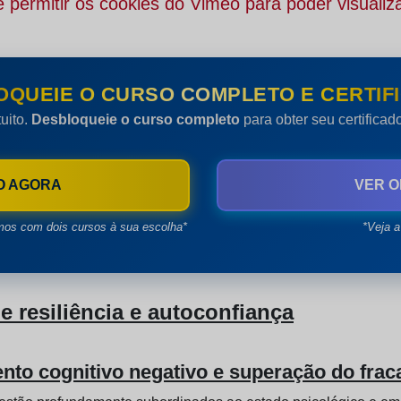
 permitir os cookies do Vimeo para poder visualiza
OQUEIE O CURSO COMPLETO E CERTIFI
uito.
Desbloqueie o curso completo
para obter seu certifica
O AGORA
VER O
mos com dois cursos à sua escolha*
*Veja a
 resiliência e autoconfiança
to cognitivo negativo e superação do frac