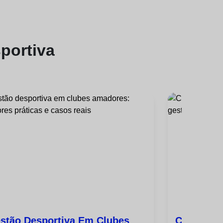
portiva
stão Desportiva Em Clubes
Como Med