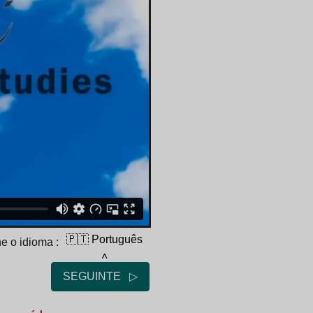
🇵🇹 Português
e o idioma :
˄
SEGUINTE ▷