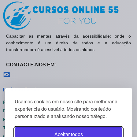
Capacitar as mentes através da acessibilidade: onde o
conhecimento é um direito de todos e a educação
transformadora é acessível a todos os alunos.
CONTACTE-NOS EM:
Contactar-nos
✉
Políticas Gerais
Usamos cookies em nosso site para melhorar a
Política de Privacidade
experiência do usuário. Mostrando conteúdo
Política de Cookies
personalizado e analisando nosso tráfego.
Política de Reembolsos
Termos e Condições
Aceitar todos
Cancelar inscrição