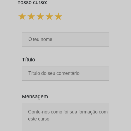
nosso curso:
18.6 Teoria e probabilidade no mercado de apostas e pr
04:39
evisões
★
★
★
★
★
Test
Título
Mensagem