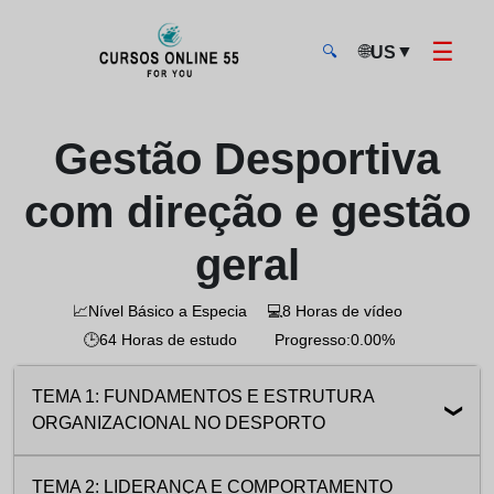
☰
🌐
▼
US
🔍
CursosOnline55 - Página inicial
Gestão Desportiva
com direção e gestão
geral
📈
Nível Básico a Especia
💻
8 Horas de vídeo
🕒
64 Horas de estudo
Progresso:
0.00%
TEMA 1: FUNDAMENTOS E ESTRUTURA
ORGANIZACIONAL NO DESPORTO
1.1 Introdução à gestão desportiva e seu alcance corp
04:18
TEMA 2: LIDERANÇA E COMPORTAMENTO