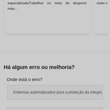
especializadaTrabalhar no meio do desporto
clube de
Certificações
requ...
Há algum erro ou melhoria?
Onde está o erro?