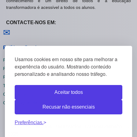
conhecimento é um direito de todos e a educação
transformadora é acessível a todos os alunos.
CONTACTE-NOS EM:
Contactar-nos
✉
Políticas Gerais
Usamos cookies em nosso site para melhorar a
Política de Privacidade
experiência do usuário. Mostrando conteúdo
Política de Cookies
personalizado e analisando nosso tráfego.
Política de Reembolsos
Termos e Condições
Aceitar todos
Cancelar inscrição
Configurações de cookies
Recusar não essenciais
Preferências.
Todos os direitos reservados CursosOnline55 ©
2025