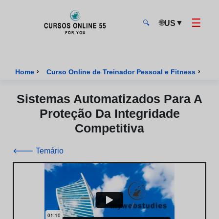
☰
🌐
▼
US
🔍
CursosOnline55 - Página inicial
›
›
Home
Curso Online de Treinador Pessoal e Fitness
Cur
Sistemas Automatizados Para A
Proteção Da Integridade
Competitiva
🡐 Temário