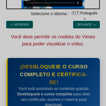
🇵🇹 Português
Selecione o idioma :
˄
◁ ANTERIOR
SEGUINTE ▷
Você deve permitir os cookies do Vimeo
para poder visualizar o vídeo.
¡DESBLOQUEIE O CURSO
COMPLETO E CERTIFICA-
SE!
Você está assistindo ao conteúdo gratuito.
Desbloqueie o curso completo
para obter
seu certificado, exames e material para
download.