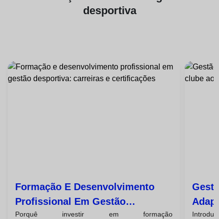
desportiva
Formação E Desenvolvimento
Gestã
Profissional Em Gestão
Adapt
Porquê investir em formação
Introdu
Desportiva: Carreiras E
Globa