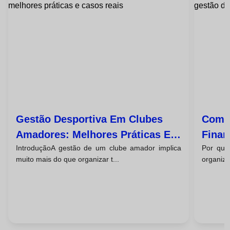
Gestão Desportiva Em Clubes
Como
Amadores: Melhores Práticas E
Finan
IntroduçãoA gestão de um clube amador implica
Por que
Casos Reais
Da Su
muito mais do que organizar t...
organiza