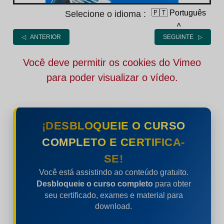
🇵🇹 Português
Selecione o idioma :
˄
◁ ANTERIOR
SEGUINTE ▷
Você deve permitir os cookies do Vimeo
para poder visualizar o vídeo.
¡DESBLOQUEIE O CURSO
COMPLETO E CERTIFICA-
SE!
Você está assistindo ao conteúdo gratuito.
Desbloqueie o curso completo
para obter
seu certificado, exames e material para
download.