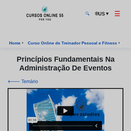
☰
🌐
▼
US
🔍
CursosOnline55 - Página inicial
›
›
Home
Curso Online de Treinador Pessoal e Fitness
Cur
Princípios Fundamentais Na
Administração De Eventos
🡐 Temário