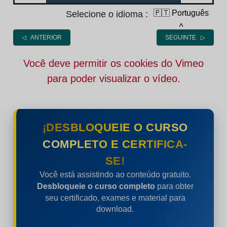
🇵🇹 Português
Selecione o idioma :
˄
◁ ANTERIOR
SEGUINTE ▷
Você deve permitir os cookies do Vimeo
para poder visualizar o vídeo.
¡DESBLOQUEIE O CURSO
COMPLETO E CERTIFICA-
SE!
Você está assistindo ao conteúdo gratuito.
Desbloqueie o curso completo
para obter
seu certificado, exames e material para
download.