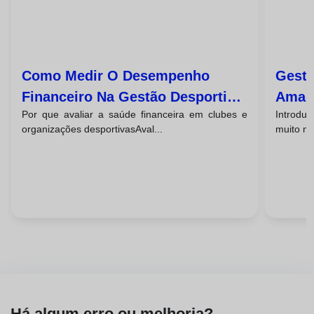
Como Medir O Desempenho
Gestã
Financeiro Na Gestão Desportiva
Amado
Por que avaliar a saúde financeira em clubes e
Introdu
Da Sua Entidade
Casos
organizações desportivasAval...
muito ma
Há algum erro ou melhoria?