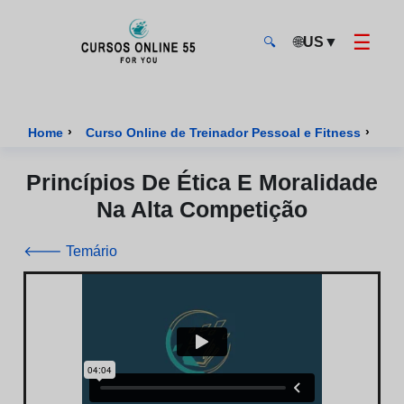
☰
🌐
US
▼
🔍
CursosOnline55 - Página inicial
›
›
Home
Curso Online de Treinador Pessoal e Fitness
Cur
Princípios De Ética E Moralidade
Na Alta Competição
🡐 Temário