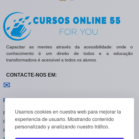
Capacitar as mentes através da acessibilidade: onde o
conhecimento é um direito de todos e a educação
transformadora é acessível a todos os alunos.
CONTACTE-NOS EM:
Contactar-nos
✉
Políticas Gerais
Usamos cookies en nuestra web para mejorar la
Política de Privacidade
experiencia de usuario. Mostrando contenido
Política de Cookies
personalizado y analizando nuestro tráfico.
Política de Reembolsos
Termos e Condições