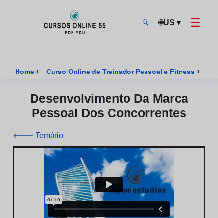
☰
🌐
US
▼
🔍
CursosOnline55 - Página inicial
›
›
Home
Curso Online de Treinador Pessoal e Fitness
Cur
Desenvolvimento Da Marca
Pessoal Dos Concorrentes
🡐 Temário