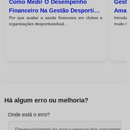
Como Medir O Desempenho
Gestã
Financeiro Na Gestão Desportiva
Amado
Por que avaliar a saúde financeira em clubes e
Introdu
Da Sua Entidade
Casos
organizações desportivasAval...
muito ma
Há algum erro ou melhoria?
Onde está o erro?