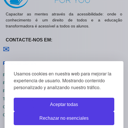
Capacitar as mentes através da acessibilidade: onde o
conhecimento é um direito de todos e a educação
transformadora é acessível a todos os alunos.
CONTACTE-NOS EM:
Contactar-nos
✉
Políticas Gerais
Usamos cookies en nuestra web para mejorar la
Política de Privacidade
experiencia de usuario. Mostrando contenido
Política de Cookies
personalizado y analizando nuestro tráfico.
Política de Reembolsos
Termos e Condições
Aceptar todas
Cancelar inscrição
Configurações de cookies
Rechazar no esenciales