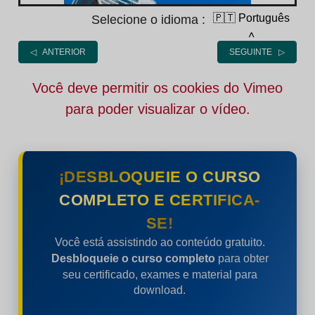
🇵🇹 Português
Selecione o idioma :
˄
◁ ANTERIOR
SEGUINTE ▷
Você deve permitir os cookies do Vimeo
para poder visualizar o vídeo.
¡DESBLOQUEIE O CURSO
COMPLETO E CERTIFICA-
SE!
Você está assistindo ao conteúdo gratuito.
Desbloqueie o curso completo
para obter
seu certificado, exames e material para
download.