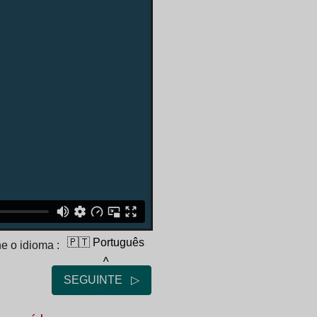
🇵🇹 Português
e o idioma :
˄
SEGUINTE ▷