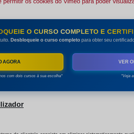
 permitir os cookies do Vimeo para poder visualiza
OQUEIE O CURSO COMPLETO E CERTIFI
uito.
Desbloqueie o curso completo
para obter seu certifica
O AGORA
VER O
mos com dois cursos à sua escolha*
*Veja a
lizador