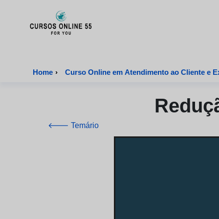
CursosOnline55 - Página inicial
Home
›
Curso Online em Atendimento ao Cliente e Ex
Reduçã
🡐 Temário