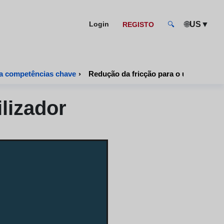
🌐
▼
Login
US
REGISTO
🔍
da competências chave
›
Redução da fricção para o utilizador
lizador