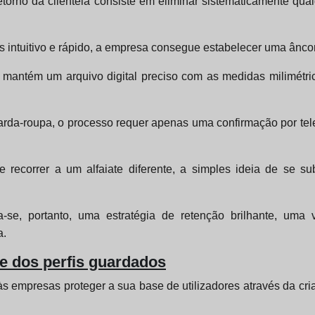
torno da clientela consiste em eliminar sistematicamente qualq
 intuitivo e rápido, a empresa consegue estabelecer uma ânco
mantém um arquivo digital preciso com as medidas milimétrica
arda-roupa, o processo requer apenas uma confirmação por tele
de recorrer a um alfaiate diferente, a simples ideia de se
na-se, portanto, uma estratégia de retenção brilhante, um
a.
e dos perfis guardados
às empresas proteger a sua base de utilizadores através da cri