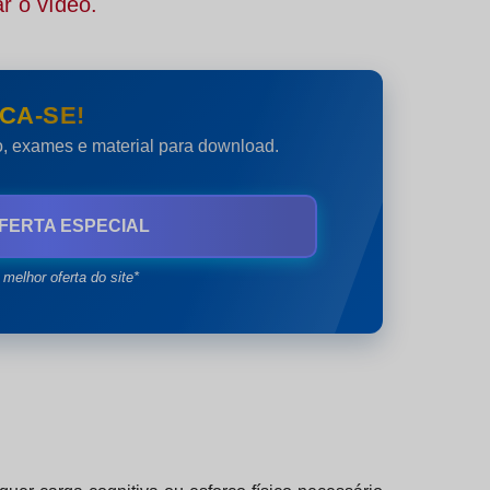
r o vídeo.
CA-SE!
do, exames e material para download.
FERTA ESPECIAL
 melhor oferta do site*