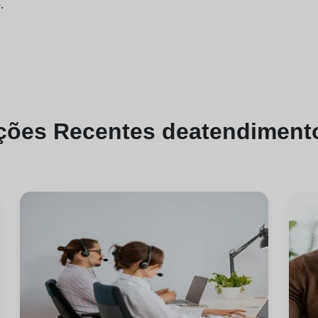
.
ações
Recentes de
atendimento