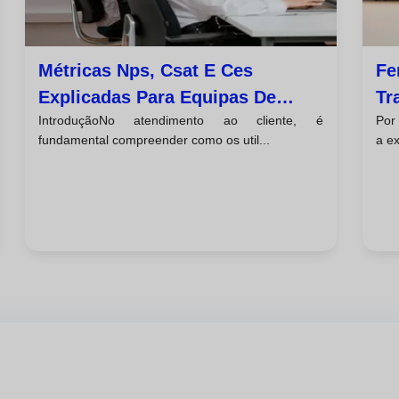
Métricas Nps, Csat E Ces
Fe
Explicadas Para Equipas De
Tr
IntroduçãoNo atendimento ao cliente, é
Por
Atendimento Ao Cliente
Cl
fundamental compreender como os util...
a ex