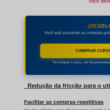
Você deve
¡DESBL
Você está assistindo ao conteúdo grat
COMPRAR CURS
*Ao comprar o curso, nós lhe presentea
Redução da fricção para o uti
Facilitar as compras repetitivas