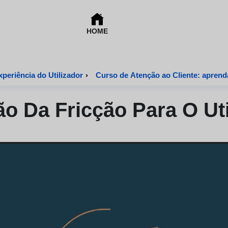
HOME
periência do Utilizador
›
Curso de Atenção ao Cliente: apren
o Da Fricção Para O Uti