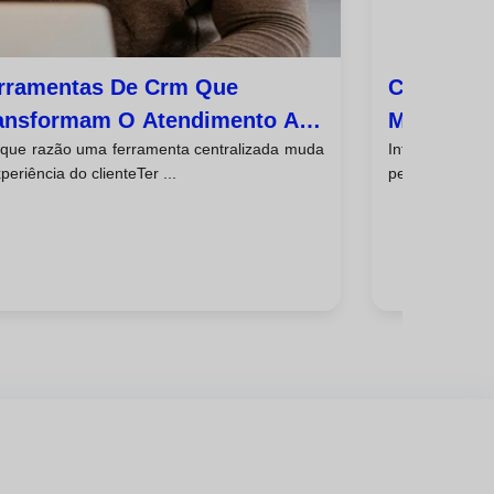
rramentas De Crm Que
Como Con
ansformam O Atendimento Ao
Melhore A
 que razão uma ferramenta centralizada muda
IntroduçãoUm
iente
periência do clienteTer ...
pensado funci