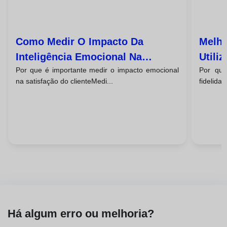
Como Medir O Impacto Da
Melho
Inteligência Emocional Na
Utili
Por que é importante medir o impacto emocional
Por que
Satisfação Do Cliente
Emoci
na satisfação do clienteMedi...
fidelida
Há algum erro ou melhoria?