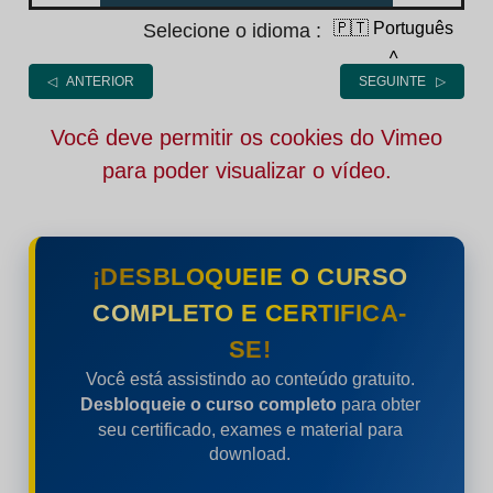
🇵🇹 Português
Selecione o idioma :
˄
◁ ANTERIOR
SEGUINTE ▷
Você deve permitir os cookies do Vimeo
para poder visualizar o vídeo.
¡DESBLOQUEIE O CURSO
COMPLETO E CERTIFICA-
SE!
Você está assistindo ao conteúdo gratuito.
Desbloqueie o curso completo
para obter
seu certificado, exames e material para
download.