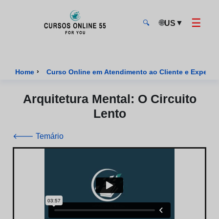
☰
🌐
▼
US
🔍
CursosOnline55 - Página inicial
›
Home
Curso Online em Atendimento ao Cliente e Experiênc
Arquitetura Mental: O Circuito
Lento
🡐 Temário