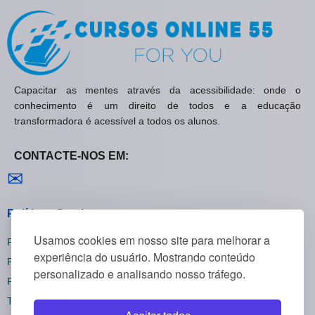
Capacitar as mentes através da acessibilidade: onde o
conhecimento é um direito de todos e a educação
transformadora é acessível a todos os alunos.
CONTACTE-NOS EM:
Contactar-nos
✉
Políticas Gerais
Usamos cookies em nosso site para melhorar a
Política de Privacidade
experiência do usuário. Mostrando conteúdo
Política de Cookies
personalizado e analisando nosso tráfego.
Política de Reembolsos
Termos e Condições