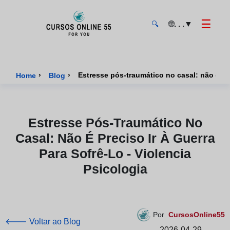
☰
🌐
. . .
▼
🔍
CursosOnline55 - Página inicial
›
›
Estresse pós-traumático no casal: não é prec
Home
Blog
Estresse Pós-Traumático No
Casal: Não É Preciso Ir À Guerra
Para Sofrê-Lo - Violencia
Psicologia
Por
CursosOnline55
🡐 Voltar ao Blog
2026-04-29