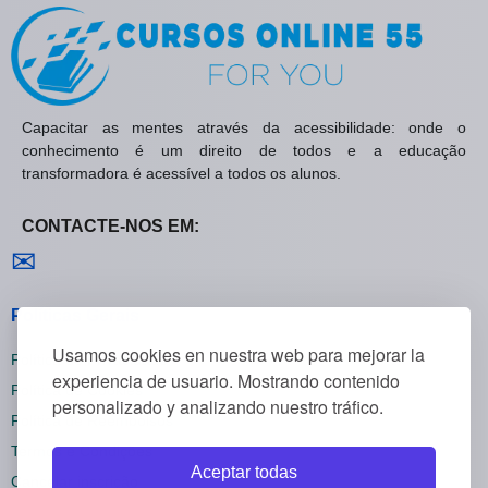
Capacitar as mentes através da acessibilidade: onde o
conhecimento é um direito de todos e a educação
transformadora é acessível a todos os alunos.
CONTACTE-NOS EM:
Contactar-nos
✉
Políticas Gerais
Usamos cookies en nuestra web para mejorar la
Política de Privacidade
experiencia de usuario. Mostrando contenido
Política de Cookies
personalizado y analizando nuestro tráfico.
Política de Reembolsos
Termos e Condições
Aceptar todas
Cancelar inscrição