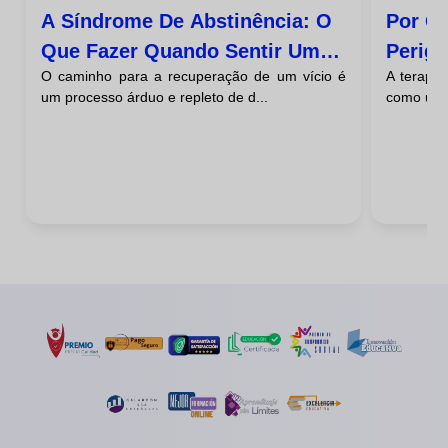
A Síndrome De Abstinência: O
Por Qu
Que Fazer Quando Sentir Uma
Perigo
O caminho para a recuperação de um vício é
A terapia
Vontade Desesperada De Voltar
Psicol
um processo árduo e repleto de d...
como uma 