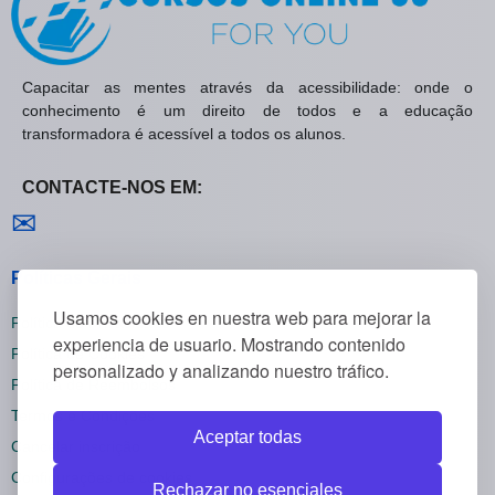
Capacitar as mentes através da acessibilidade: onde o
conhecimento é um direito de todos e a educação
transformadora é acessível a todos os alunos.
CONTACTE-NOS EM:
Contactar-nos
✉
Políticas Gerais
Usamos cookies en nuestra web para mejorar la
Política de Privacidade
experiencia de usuario. Mostrando contenido
Política de Cookies
personalizado y analizando nuestro tráfico.
Política de Reembolsos
Termos e Condições
Aceptar todas
Cancelar inscrição
Configurações de cookies
Rechazar no esenciales