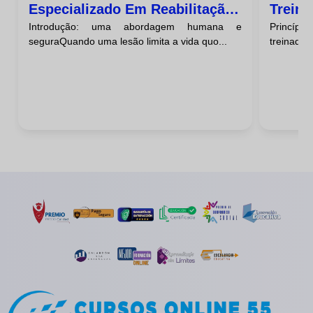
Especializado Em Reabilitação
Treina
Introdução: uma abordagem humana e
Princíp
E Lesões
Múscu
seguraQuando uma lesão limita a vida quo...
treinador