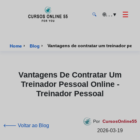
☰
🌐
. . .
▼
🔍
CursosOnline55 - Página inicial
›
›
Vantagens de contratar um treinador pessoa
Home
Blog
Vantagens De Contratar Um
Treinador Pessoal Online -
Treinador Pessoal
Por
CursosOnline55
🡐 Voltar ao Blog
2026-03-19