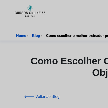
CursosOnline55 - Página inicial
Home
›
Blog
›
Como escolher o melhor treinador pes
Como Escolher O
Obj
🡐 Voltar ao Blog