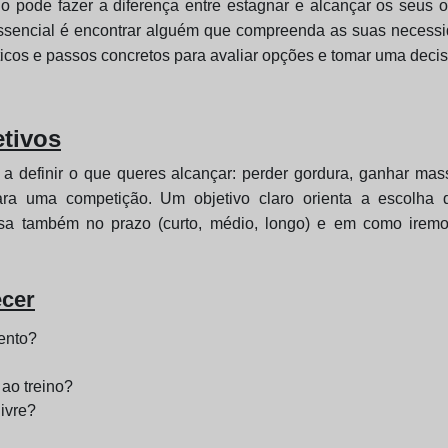
ino pode fazer a diferença entre estagnar e alcançar os seus 
ssencial é encontrar alguém que compreenda as suas necessid
áticos e passos concretos para avaliar opções e tomar uma deci
etivos
 definir o que queres alcançar: perder gordura, ganhar mass
ara uma competição. Um objetivo claro orienta a escolha
 também no prazo (curto, médio, longo) e em como iremos 
ecer
mento?
ao treino?
livre?