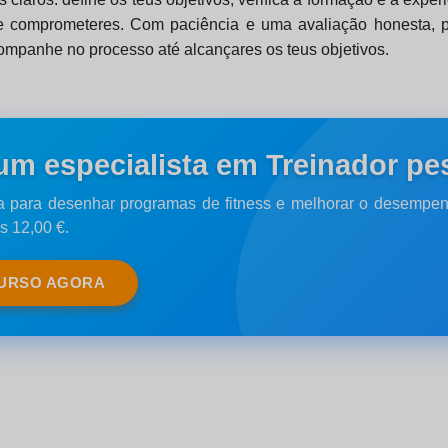
 te comprometeres. Com paciência e uma avaliação honesta, 
ompanhe no processo até alcançares os teus objetivos.
um especialista em Treinador pe
 para desenhar programas de fitness e melhorar o desempen
s 12,00 €.
CURSO AGORA