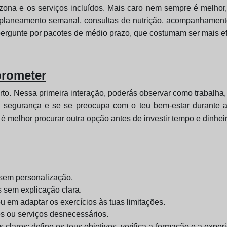
 zona e os serviços incluídos. Mais caro nem sempre é melho
, planeamento semanal, consultas de nutrição, acompanhament
rgunte por pacotes de médio prazo, que costumam ser mais efi
prometer
to. Nessa primeira interação, poderás observar como trabalha,
a, a segurança e se se preocupa com o teu bem-estar durante 
é melhor procurar outra opção antes de investir tempo e dinheir
 sem personalização.
 sem explicação clara.
ou em adaptar os exercícios às tuas limitações.
s ou serviços desnecessários.
s claros: define os teus objetivos, verifica a formação e a exper