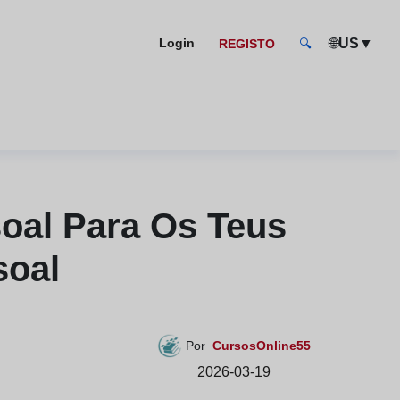
🌐
▼
Login
US
REGISTO
🔍
oal Para Os Teus
soal
Por
CursosOnline55
2026-03-19