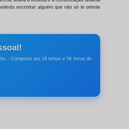
poderás encontrar alguém que não só te oriente
ssoal!
ho. - Composta por 19 temas e 56 horas de