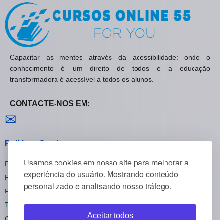
Capacitar as mentes através da acessibilidade: onde o
conhecimento é um direito de todos e a educação
transformadora é acessível a todos os alunos.
CONTACTE-NOS EM:
Contactar-nos
✉
Políticas Gerais
Usamos cookies em nosso site para melhorar a
Política de Privacidade
experiência do usuário. Mostrando conteúdo
Política de Cookies
personalizado e analisando nosso tráfego.
Política de Reembolsos
Termos e Condições
Aceitar todos
Cancelar inscrição