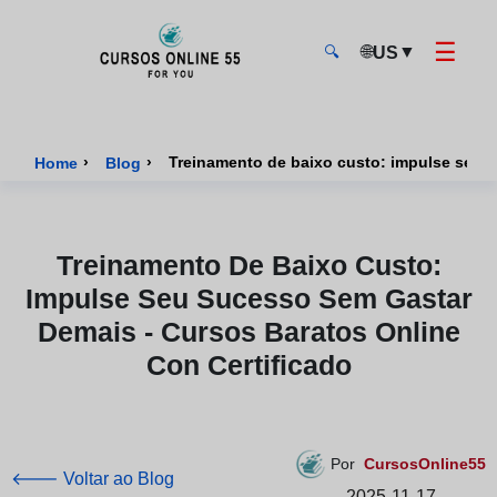
☰
🌐
▼
US
🔍
CursosOnline55 - Página inicial
›
›
Home
Blog
Treinamento De Baixo Custo:
Impulse Seu Sucesso Sem Gastar
Demais - Cursos Baratos Online
Con Certificado
Por
CursosOnline55
🡐 Voltar ao Blog
2025-11-17