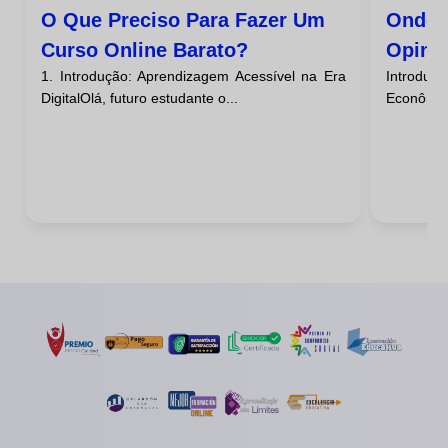
O Que Preciso Para Fazer Um
Onde 
Curso Online Barato?
Opini
1. Introdução: Aprendizagem Acessível na Era
Introduç
Barat
DigitalOlá, futuro estudante o...
Econômico