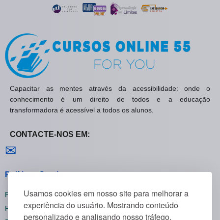
Capacitar as mentes através da acessibilidade: onde o
conhecimento é um direito de todos e a educação
transformadora é acessível a todos os alunos.
CONTACTE-NOS EM:
Contactar-nos
✉
Políticas Gerais
Usamos cookies em nosso site para melhorar a
Política de Privacidade
experiência do usuário. Mostrando conteúdo
Política de Cookies
personalizado e analisando nosso tráfego.