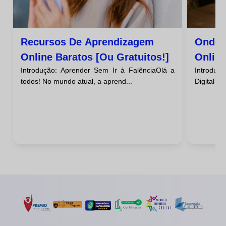
Recursos De Aprendizagem
Onde 
Online Baratos [ou Gratuitos!]
Online
Introdução: Aprender Sem Ir à FalênciaOlá a
Introduç
todos! No mundo atual, a aprend...
Digital O