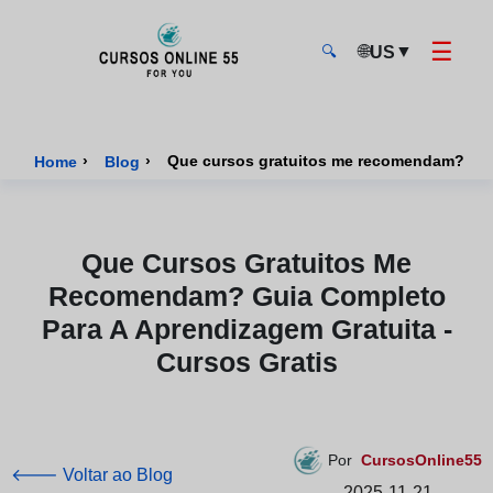
☰
🌐
▼
US
🔍
CursosOnline55 - Página inicial
›
›
Home
Blog
Que Cursos Gratuitos Me
Recomendam? Guia Completo
Para A Aprendizagem Gratuita -
Cursos Gratis
Por
CursosOnline55
🡐 Voltar ao Blog
2025-11-21