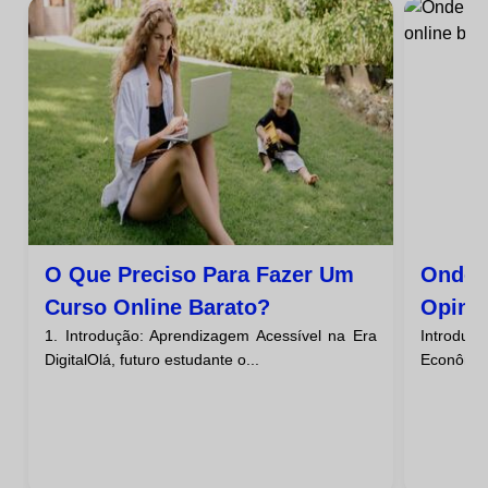
O Que Preciso Para Fazer Um
Onde 
Curso Online Barato?
Opini
1. Introdução: Aprendizagem Acessível na Era
Introduç
Barat
DigitalOlá, futuro estudante o...
Econômico