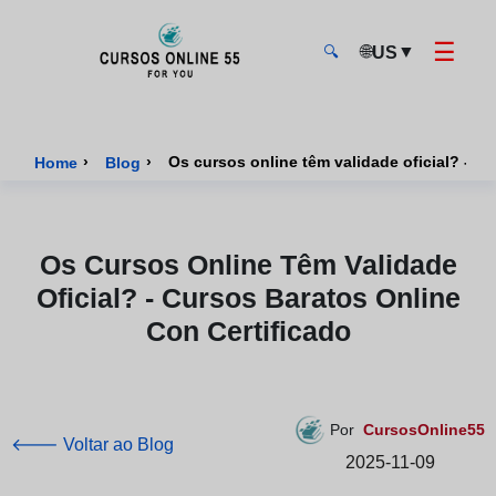
☰
🌐
▼
US
🔍
CursosOnline55 - Página inicial
›
›
Os cur
Home
Blog
Os Cursos Online Têm Validade
Oficial? - Cursos Baratos Online
Con Certificado
Por
CursosOnline55
🡐 Voltar ao Blog
2025-11-09