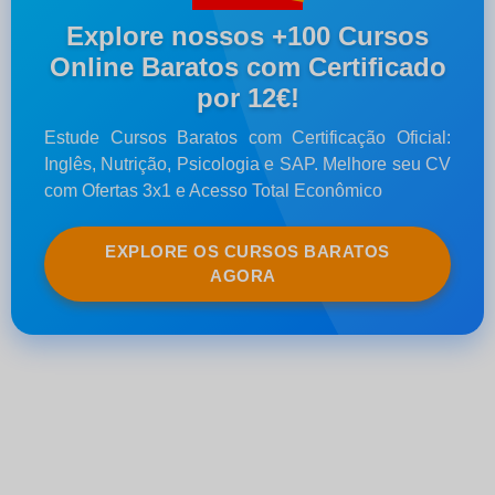
Explore nossos +100 Cursos
Online Baratos com Certificado
por 12€!
Estude Cursos Baratos com Certificação Oficial:
Inglês, Nutrição, Psicologia e SAP. Melhore seu CV
com Ofertas 3x1 e Acesso Total Econômico
EXPLORE OS CURSOS BARATOS
AGORA