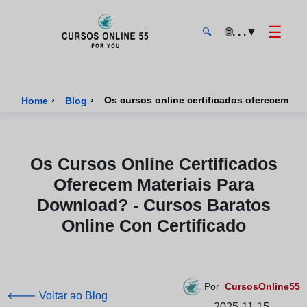
☰
🌐
. . .
▼
🔍
CursosOnline55 - Página inicial
›
›
Home
Blog
Os Cursos Online Certificados
Oferecem Materiais Para
Download? - Cursos Baratos
Online Con Certificado
Por
CursosOnline55
🡐 Voltar ao Blog
2025-11-15