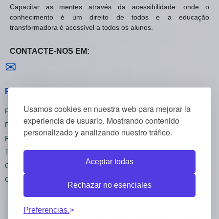
Capacitar as mentes através da acessibilidade: onde o
conhecimento é um direito de todos e a educação
transformadora é acessível a todos os alunos.
CONTACTE-NOS EM:
Contactar-nos
✉
Políticas Gerais
Usamos cookies en nuestra web para mejorar la
Política de Privacidade
experiencia de usuario. Mostrando contenido
Política de Cookies
personalizado y analizando nuestro tráfico.
Política de Reembolsos
Termos e Condições
Aceptar todas
Cancelar inscrição
Configurações de cookies
Rechazar no esenciales
Preferencias.
Todos os direitos reservados CursosOnline55 ©