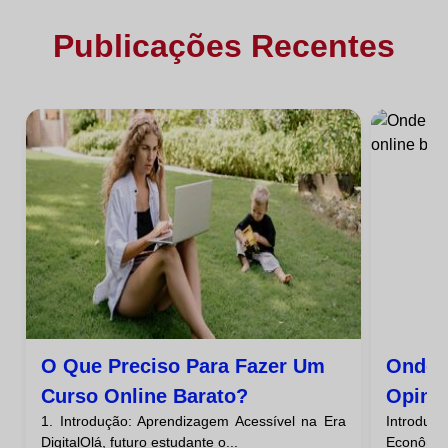
Publicações Recentes
O Que Preciso Para Fazer Um
Onde 
Curso Online Barato?
Opini
1. Introdução: Aprendizagem Acessível na Era
Introduç
Barat
DigitalOlá, futuro estudante o...
Econômico