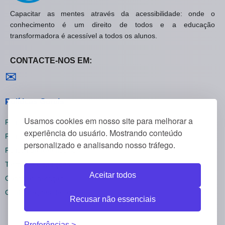
Capacitar as mentes através da acessibilidade: onde o
conhecimento é um direito de todos e a educação
transformadora é acessível a todos os alunos.
CONTACTE-NOS EM:
Contactar-nos
✉
Políticas Gerais
Usamos cookies em nosso site para melhorar a
Política de Privacidade
experiência do usuário. Mostrando conteúdo
Política de Cookies
personalizado e analisando nosso tráfego.
Política de Reembolsos
Termos e Condições
Aceitar todos
Cancelar inscrição
Configurações de cookies
Recusar não essenciais
Preferências.