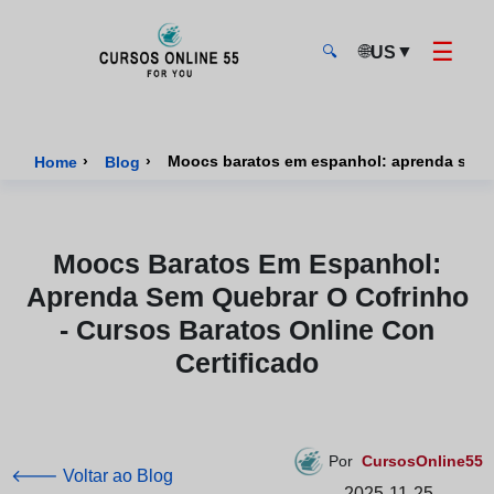
☰
🌐
▼
US
🔍
CursosOnline55 - Página inicial
›
›
Home
Blog
Moocs Baratos Em Espanhol:
Aprenda Sem Quebrar O Cofrinho
- Cursos Baratos Online Con
Certificado
Por
CursosOnline55
🡐 Voltar ao Blog
2025-11-25