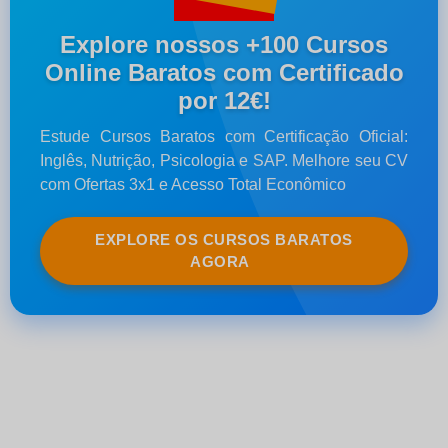
Explore nossos +100 Cursos
Online Baratos com Certificado
por 12€!
Estude Cursos Baratos com Certificação Oficial:
Inglês, Nutrição, Psicologia e SAP. Melhore seu CV
com Ofertas 3x1 e Acesso Total Econômico
EXPLORE OS CURSOS BARATOS
AGORA