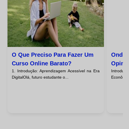
O Que Preciso Para Fazer Um
Onde 
Curso Online Barato?
Opini
1. Introdução: Aprendizagem Acessível na Era
Introduç
Barat
DigitalOlá, futuro estudante o...
Econômico