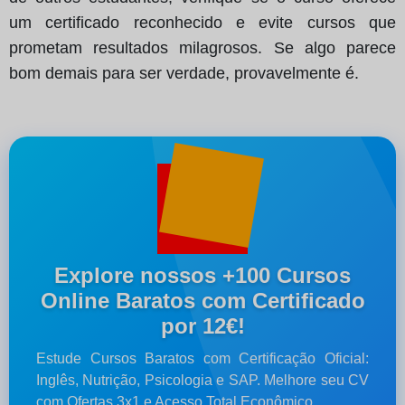
um certificado reconhecido e evite cursos que
prometam resultados milagrosos. Se algo parece
bom demais para ser verdade, provavelmente é.
Explore nossos +100 Cursos
Online Baratos com Certificado
por 12€!
Estude Cursos Baratos com Certificação Oficial:
Inglês, Nutrição, Psicologia e SAP. Melhore seu CV
com Ofertas 3x1 e Acesso Total Econômico