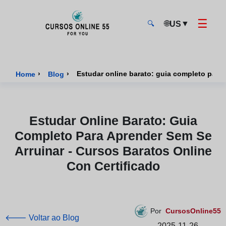
☰
🌐
▼
US
🔍
CursosOnline55 - Página inicial
›
›
Home
Blog
Estudar Online Barato: Guia
Completo Para Aprender Sem Se
Arruinar - Cursos Baratos Online
Con Certificado
Por
CursosOnline55
🡐 Voltar ao Blog
2025-11-26