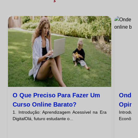
O Que Preciso Para Fazer Um
Onde 
Curso Online Barato?
Opini
1. Introdução: Aprendizagem Acessível na Era
Introduç
Barat
DigitalOlá, futuro estudante o...
Econômico