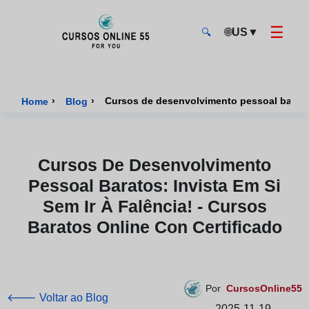
☰
🌐
US
▼
🔍
CursosOnline55 - Página inicial
›
›
Home
Blog
Cursos De Desenvolvimento
Pessoal Baratos: Invista Em Si
Sem Ir À Falência! - Cursos
Baratos Online Con Certificado
Por
CursosOnline55
🡐 Voltar ao Blog
2025-11-19