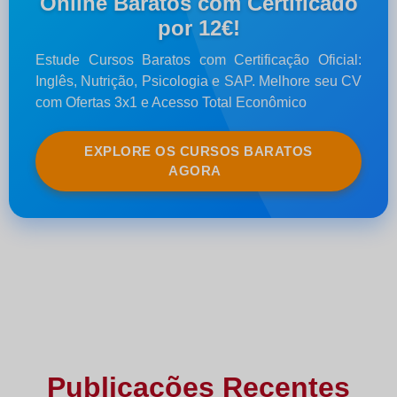
Online Baratos com Certificado
por 12€!
Estude Cursos Baratos com Certificação Oficial:
Inglês, Nutrição, Psicologia e SAP. Melhore seu CV
com Ofertas 3x1 e Acesso Total Econômico
EXPLORE OS CURSOS BARATOS
AGORA
Publicações Recentes