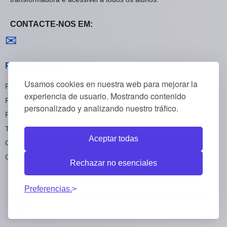
CONTACTE-NOS EM:
Contactar-nos
✉
Políticas Gerais
Usamos cookies en nuestra web para mejorar la
Política de Privacidade
experiencia de usuario. Mostrando contenido
Política de Cookies
personalizado y analizando nuestro tráfico.
Política de Reembolsos
Termos e Condições
Aceptar todas
Cancelar inscrição
Configurações de cookies
Rechazar no esenciales
Preferencias.
Todos os direitos reservados CursosOnline55 ©
2025