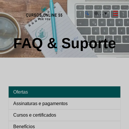
☰
🌐
. . .
▼
🔍
CursosOnline55 - Página inicial
FAQ & Suporte
Ofertas
Assinaturas e pagamentos
Cursos e certificados
Benefícios