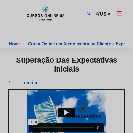
☰
🌐
▼
US
🔍
CursosOnline55 - Página inicial
›
Home
Curso Online em Atendimento ao Cliente e Experiênc
Superação Das Expectativas
Iniciais
🡐 Temário