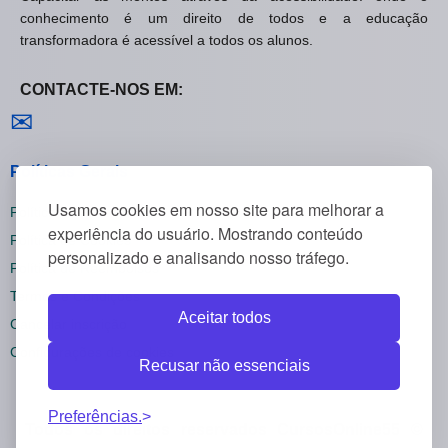
conhecimento é um direito de todos e a educação
transformadora é acessível a todos os alunos.
CONTACTE-NOS EM:
Contactar-nos
✉
Políticas Gerais
Usamos cookies em nosso site para melhorar a
Política de Privacidade
experiência do usuário. Mostrando conteúdo
Política de Cookies
personalizado e analisando nosso tráfego.
Política de Reembolsos
Termos e Condições
Aceitar todos
Cancelar inscrição
Configurações de cookies
Recusar não essenciais
Preferências.
Todos os direitos reservados CursosOnline55 ©