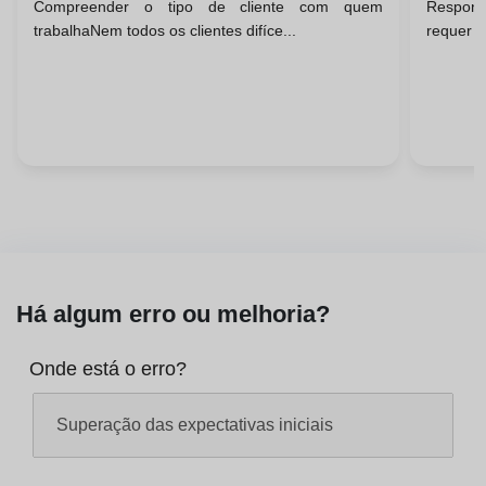
Compreender o tipo de cliente com quem
Respond
Fechos De Negócio Bem-
trabalhaNem todos os clientes difíce...
requer u
Sucedidos
Há algum erro ou melhoria?
Onde está o erro?