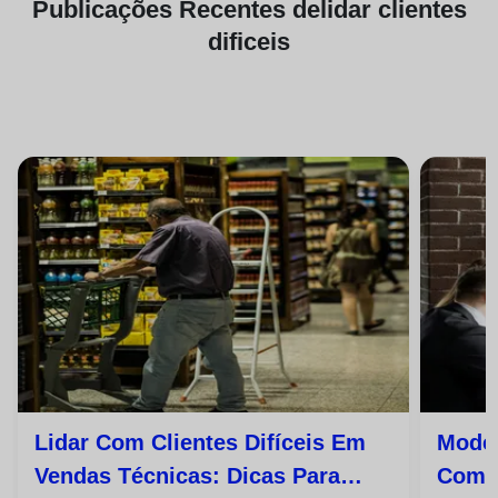
Publicações
Recentes de
lidar clientes
dificeis
Lidar Com Clientes Difíceis Em
Model
Vendas Técnicas: Dicas Para
Com C