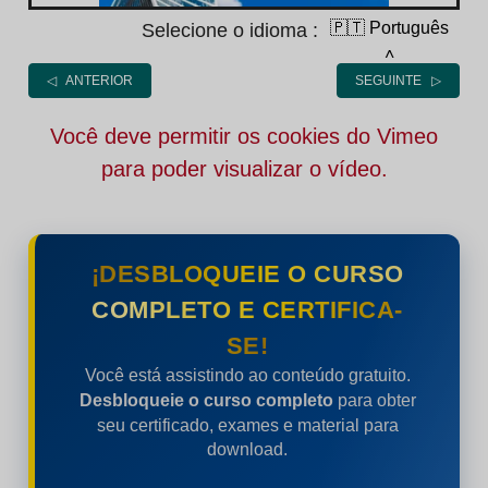
🇵🇹 Português
Selecione o idioma :
˄
◁ ANTERIOR
SEGUINTE ▷
Você deve permitir os cookies do Vimeo
para poder visualizar o vídeo.
¡DESBLOQUEIE O CURSO
COMPLETO E CERTIFICA-
SE!
Você está assistindo ao conteúdo gratuito.
Desbloqueie o curso completo
para obter
seu certificado, exames e material para
download.