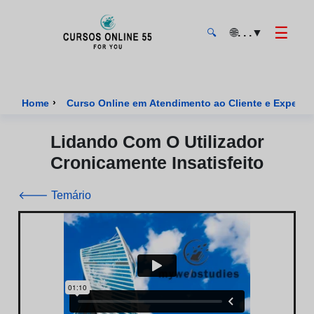
☰
🌐
. . .
▼
🔍
CursosOnline55 - Página inicial
›
Home
Curso Online em Atendimento ao Cliente e Experiênc
Lidando Com O Utilizador
Cronicamente Insatisfeito
🡐 Temário