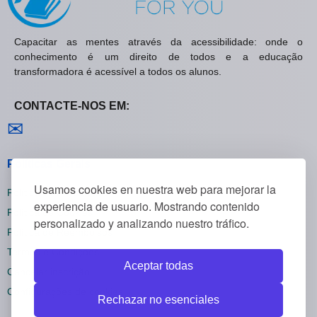
Capacitar as mentes através da acessibilidade: onde o
conhecimento é um direito de todos e a educação
transformadora é acessível a todos os alunos.
CONTACTE-NOS EM:
Contactar-nos
✉
Políticas Gerais
Usamos cookies en nuestra web para mejorar la
Política de Privacidade
experiencia de usuario. Mostrando contenido
Política de Cookies
personalizado y analizando nuestro tráfico.
Política de Reembolsos
Termos e Condições
Aceptar todas
Cancelar inscrição
Configurações de cookies
Rechazar no esenciales