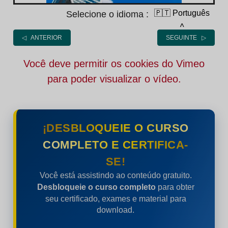
🇵🇹 Português
Selecione o idioma :
˄
◁ ANTERIOR
SEGUINTE ▷
Você deve permitir os cookies do Vimeo
para poder visualizar o vídeo.
¡DESBLOQUEIE O CURSO
COMPLETO E CERTIFICA-
SE!
Você está assistindo ao conteúdo gratuito.
Desbloqueie o curso completo
para obter
seu certificado, exames e material para
download.