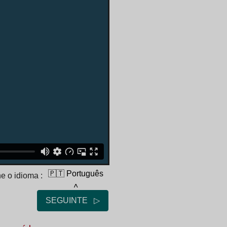
🇵🇹 Português
e o idioma :
˄
SEGUINTE ▷