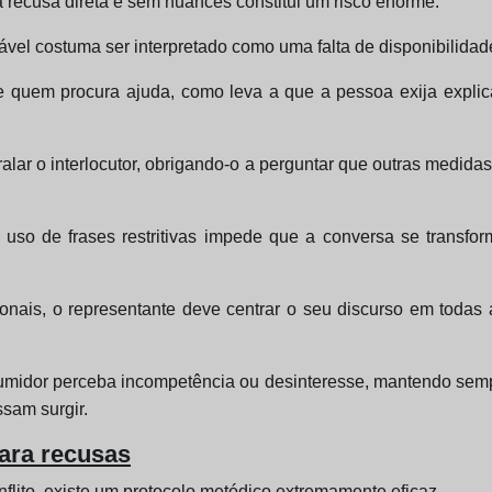
 recusa direta e sem nuances constitui um risco enorme.
vel costuma ser interpretado como uma falta de disponibilidade
de quem procura ajuda, como leva a que a pessoa exija expli
alar o interlocutor, obrigando-o a perguntar que outras medida
o uso de frases restritivas impede que a conversa se transfo
onais, o representante deve centrar o seu discurso em toda
midor perceba incompetência ou desinteresse, mantendo sempr
sam surgir.
ara recusas
ito, existe um protocolo metódico extremamente eficaz.