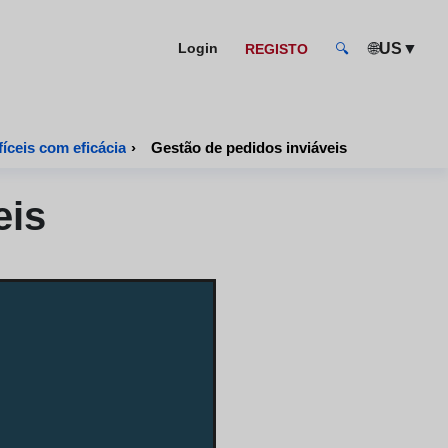
🌐
▼
Login
US
REGISTO
🔍
fíceis com eficácia
›
Gestão de pedidos inviáveis
eis