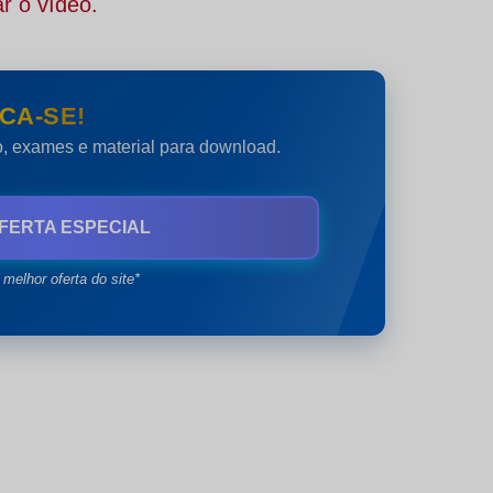
r o vídeo.
CA-SE!
do, exames e material para download.
FERTA ESPECIAL
 melhor oferta do site*