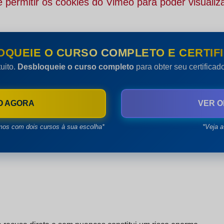
 permitir os cookies do Vimeo para poder visualiza
OQUEIE O CURSO COMPLETO E CERTIFI
uito.
Desbloqueie o curso completo
para obter seu certifica
O AGORA
VER O
mos com dois cursos à sua escolha*
*Veja a