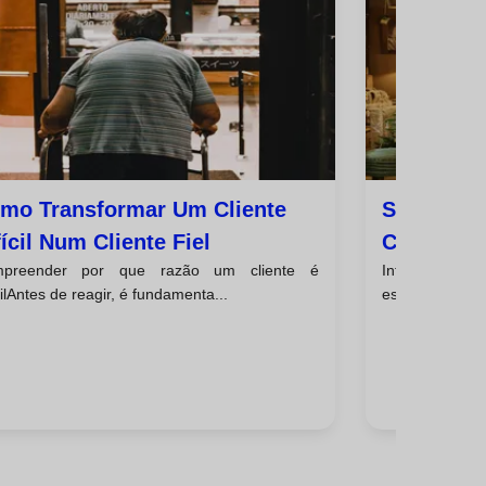
mo Transformar Um Cliente
Sinais De 
fícil Num Cliente Fiel
Clientes 
preender por que razão um cliente é
IntroduçãoTra
Com Eles
cilAntes de reagir, é fundamenta...
essencial de m