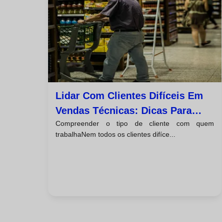
Lidar Com Clientes Difíceis Em
Vendas Técnicas: Dicas Para
Compreender o tipo de cliente com quem
Fechos De Negócio Bem-
trabalhaNem todos os clientes difíce...
Sucedidos