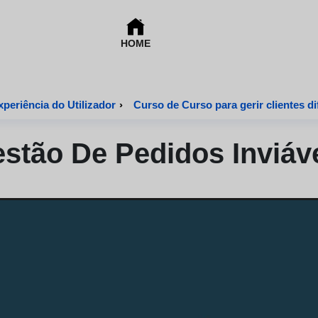
HOME
periência do Utilizador
›
Curso de Curso para gerir clientes di
stão De Pedidos Inviáv