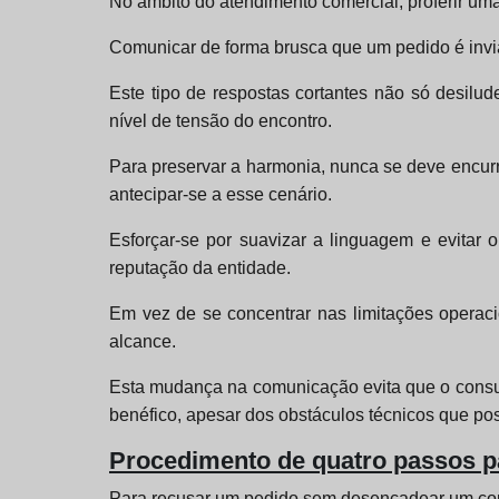
No âmbito do atendimento comercial, proferir uma
Comunicar de forma brusca que um pedido é inviá
Este tipo de respostas cortantes não só desilu
nível de tensão do encontro.
Para preservar a harmonia, nunca se deve encurr
antecipar-se a esse cenário.
Esforçar-se por suavizar a linguagem e evitar 
reputação da entidade.
Em vez de se concentrar nas limitações operaci
alcance.
Esta mudança na comunicação evita que o consu
benéfico, apesar dos obstáculos técnicos que pos
Procedimento de quatro passos p
Para recusar um pedido sem desencadear um confl