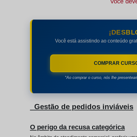
Você deve
¡DESBL
Você está assistindo ao conteúdo grat
COMPRAR CURS
*Ao comprar o curso, nós lhe presentea
Gestão de pedidos inviáveis
O perigo da recusa categórica