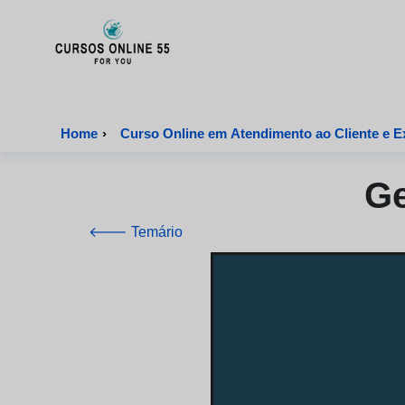
CursosOnline55 - Página inicial
Home
›
Curso Online em Atendimento ao Cliente e Ex
Ge
🡐 Temário