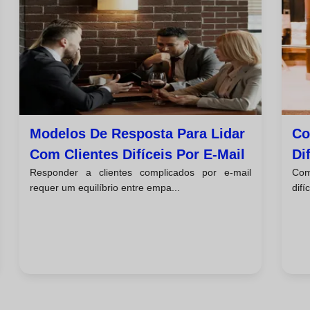
Modelos De Resposta Para Lidar
Co
Com Clientes Difíceis Por E-Mail
Di
Responder a clientes complicados por e-mail
Com
requer um equilíbrio entre empa...
difí