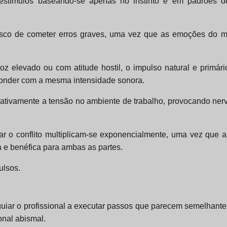
s estímulos baseando-se apenas no instinto e em padrões 
sco de cometer erros graves, uma vez que as emoções do m
 elevado ou com atitude hostil, o impulso natural e primári
sponder com a mesma intensidade sonora.
icativamente a tensão no ambiente de trabalho, provocando ner
r o conflito multiplicam-se exponencialmente, uma vez que 
a e benéfica para ambas as partes.
ulsos.
guiar o profissional a executar passos que parecem semelhant
onal abismal.