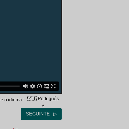
🇵🇹 Português
e o idioma :
˄
SEGUINTE ▷