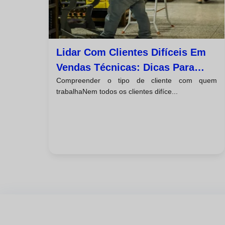
Lidar Com Clientes Difíceis Em
Vendas Técnicas: Dicas Para
Compreender o tipo de cliente com quem
Fechos De Negócio Bem-
trabalhaNem todos os clientes difíce...
Sucedidos