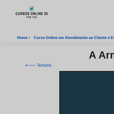
CursosOnline55 - Página inicial
Home
›
Curso Online em Atendimento ao Cliente e Ex
A Arm
🡐 Temário