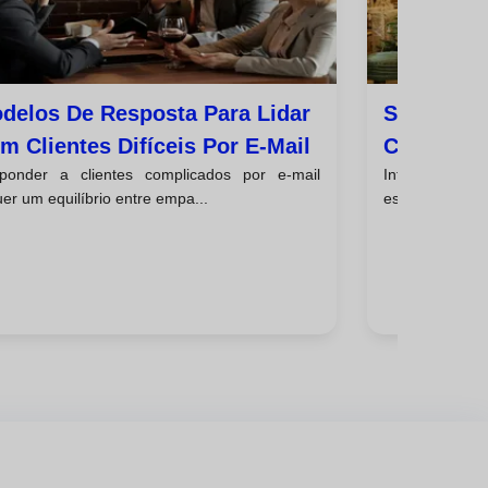
delos De Resposta Para Lidar
Sinais De 
m Clientes Difíceis Por E-Mail
Clientes 
ponder a clientes complicados por e-mail
IntroduçãoTra
Com Eles
er um equilíbrio entre empa...
essencial de m