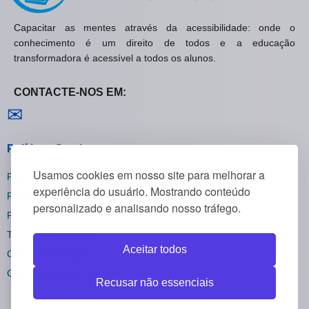
Capacitar as mentes através da acessibilidade: onde o
conhecimento é um direito de todos e a educação
transformadora é acessível a todos os alunos.
CONTACTE-NOS EM:
Contactar-nos
✉
Políticas Gerais
Usamos cookies em nosso site para melhorar a
Política de Privacidade
experiência do usuário. Mostrando conteúdo
Política de Cookies
personalizado e analisando nosso tráfego.
Política de Reembolsos
Termos e Condições
Aceitar todos
Cancelar inscrição
Configurações de cookies
Recusar não essenciais