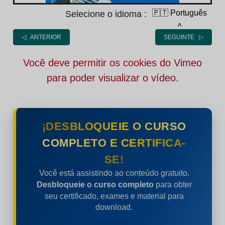
🇵🇹 Português
Selecione o idioma :
˄
◁ ANTERIOR
SEGUINTE ▷
Você deve permitir os cookies do Vimeo
para poder visualizar o vídeo.
¡DESBLOQUEIE O CURSO
COMPLETO E CERTIFICA-
SE!
Você está assistindo ao conteúdo gratuito.
Desbloqueie o curso completo
para obter
seu certificado, exames e material para
download.