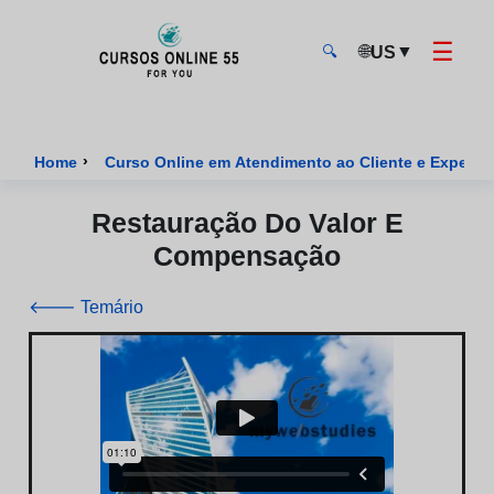
☰
🌐
▼
US
🔍
CursosOnline55 - Página inicial
›
Home
Curso Online em Atendimento ao Cliente e Experiênc
Restauração Do Valor E
Compensação
🡐 Temário