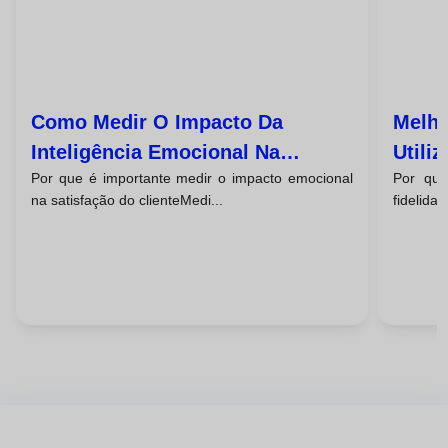
Como Medir O Impacto Da
Melho
Inteligência Emocional Na
Utili
Por que é importante medir o impacto emocional
Por que
Satisfação Do Cliente
Emoci
na satisfação do clienteMedi...
fidelida