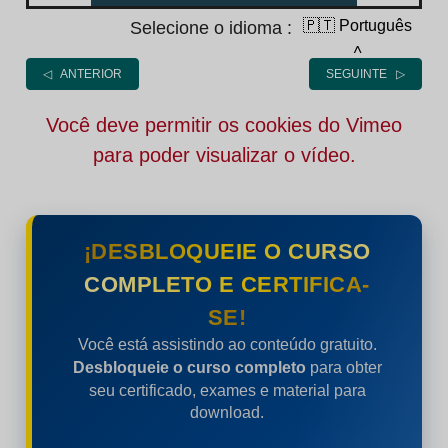
🇵🇹 Português
Selecione o idioma :
˄
◁ ANTERIOR
SEGUINTE ▷
Você deve permitir os cookies do Vimeo
para poder visualizar o vídeo.
¡DESBLOQUEIE O CURSO
COMPLETO E CERTIFICA-
SE!
Você está assistindo ao conteúdo gratuito.
Desbloqueie o curso completo
para obter
seu certificado, exames e material para
download.