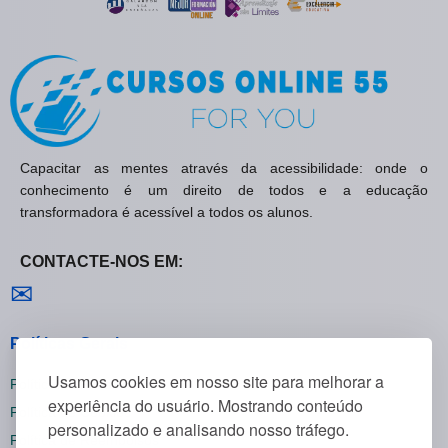
Capacitar as mentes através da acessibilidade: onde o
conhecimento é um direito de todos e a educação
transformadora é acessível a todos os alunos.
CONTACTE-NOS EM:
Contactar-nos
✉
Políticas Gerais
Usamos cookies em nosso site para melhorar a
Política de Privacidade
experiência do usuário. Mostrando conteúdo
Política de Cookies
personalizado e analisando nosso tráfego.
Política de Reembolsos