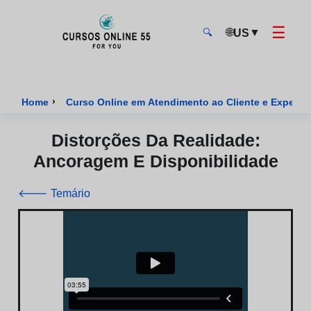
☰
🌐
▼
US
🔍
CursosOnline55 - Página inicial
›
Home
Curso Online em Atendimento ao Cliente e Experiênc
Distorções Da Realidade:
Ancoragem E Disponibilidade
🡐 Temário