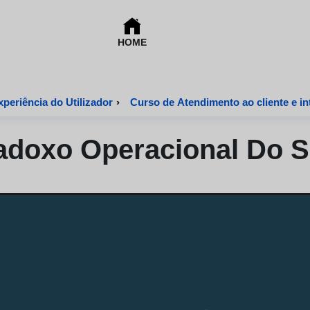
HOME
periência do Utilizador
›
Curso de Atendimento ao cliente e in
adoxo Operacional Do S