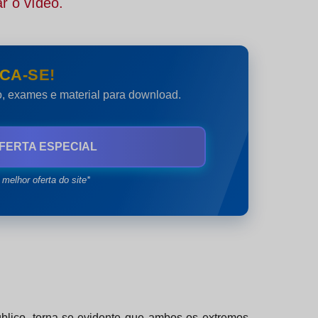
r o vídeo.
CA-SE!
do, exames e material para download.
FERTA ESPECIAL
 melhor oferta do site*
blico, torna-se evidente que ambos os extremos