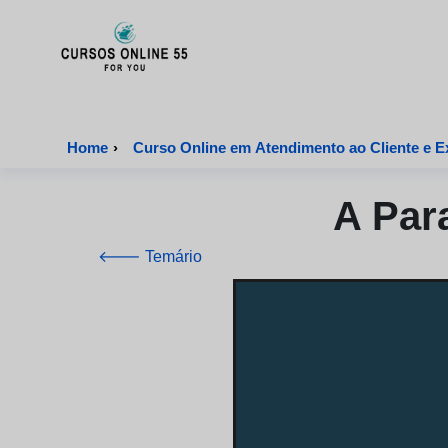
CursosOnline55 - Página inicial
Home
›
Curso Online em Atendimento ao Cliente e Ex
A Par
🡐 Temário