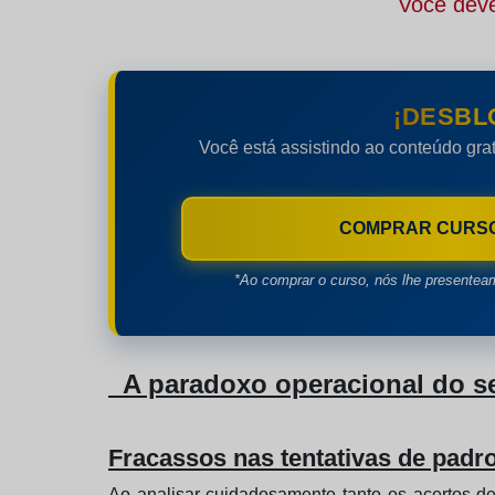
Você deve
¡DESBL
Você está assistindo ao conteúdo grat
COMPRAR CURS
*Ao comprar o curso, nós lhe presentea
A paradoxo operacional do s
Fracassos nas tentativas de padr
Ao analisar cuidadosamente tanto os acertos d