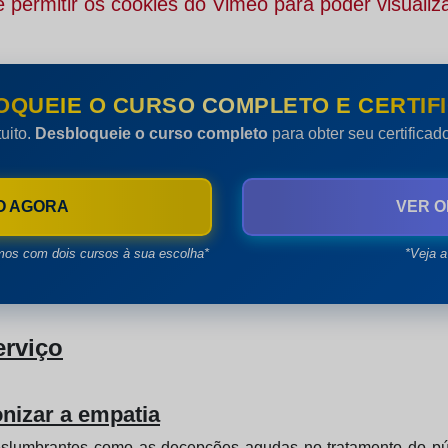
 permitir os cookies do Vimeo para poder visualiza
OQUEIE O CURSO COMPLETO E CERTIFI
uito.
Desbloqueie o curso completo
para obter seu certifica
O AGORA
VER O
mos com dois cursos à sua escolha*
*Veja a
erviço
onizar a empatia
eslumbrantes como as decepções agudas no tratamento do pú