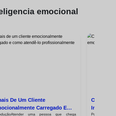
teligencia emocional
nais De Um Cliente
Como Med
ocionalmente Carregado E
Inteligên
roduçãoAtender uma pessoa que chega
Por que é imp
mo Atendê-Lo
Satisfaçã