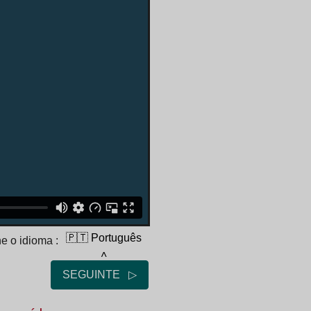
🇵🇹 Português
e o idioma :
˄
SEGUINTE ▷