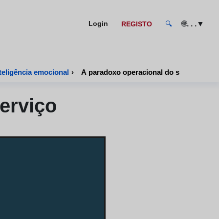
🌐
. . .
▼
Login
REGISTO
🔍
teligência emocional
›
A paradoxo operacional do serviço
erviço