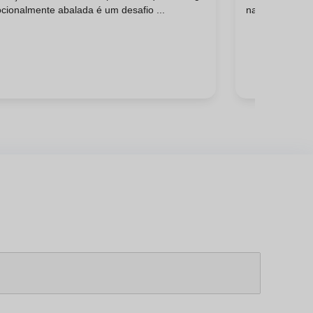
cionalmente abalada é um desafio ...
na satisfação d
ofissionalmente