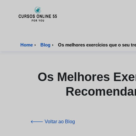
CursosOnline55 - Página inicial
Home
›
Blog
›
Os melhores exercícios que o seu tre
Os Melhores Exe
Recomendará
🡐 Voltar ao Blog