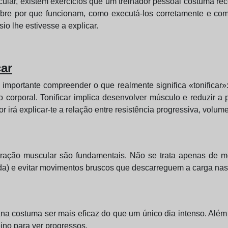
cular, existem exercícios que um treinador pessoal costuma rec
bre por que funcionam, como executá-los corretamente e como
io lhe estivesse a explicar.
car
 importante compreender o que realmente significa «tonificar»:
o corporal. Tonificar implica desenvolver músculo e reduzir 
dor irá explicar-te a relação entre resistência progressiva, volum
ação muscular são fundamentais. Não se trata apenas de mo
ida) e evitar movimentos bruscos que descarreguem a carga nas 
a costuma ser mais eficaz do que um único dia intenso. Além 
ino para ver progressos.