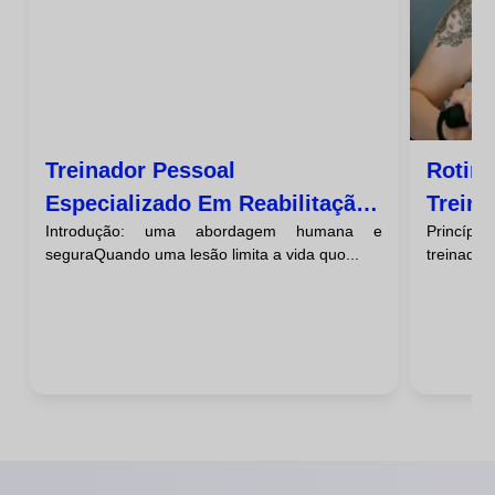
Treinador Pessoal
Rotin
Especializado Em Reabilitação
Treina
Introdução: uma abordagem humana e
Princíp
E Lesões
Múscu
seguraQuando uma lesão limita a vida quo...
treinador