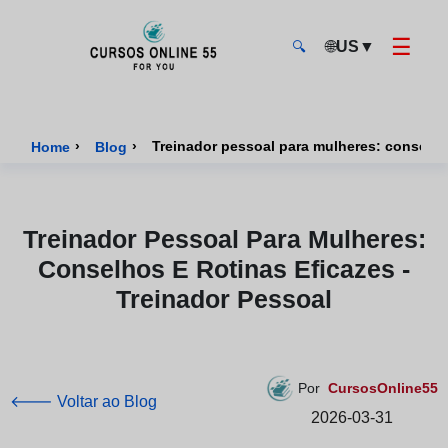
☰
🌐
US
▼
🔍
CursosOnline55 - Página inicial
›
›
Treinador pessoal para mulheres: conselhos
Home
Blog
Treinador Pessoal Para Mulheres:
Conselhos E Rotinas Eficazes -
Treinador Pessoal
Por
CursosOnline55
🡐 Voltar ao Blog
2026-03-31