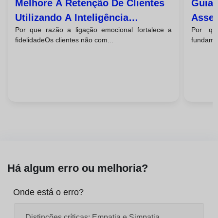
Melhore A Retenção De Clientes
Guia 
Utilizando A Inteligência
Asser
Por que razão a ligação emocional fortalece a
Por qu
Emocional Em Cada Interação
Clien
fidelidadeOs clientes não com...
fundamen
Há algum erro ou melhoria?
Onde está o erro?