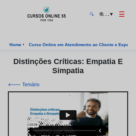
☰
🌐
. . .
▼
🔍
CursosOnline55 - Página inicial
›
Home
Curso Online em Atendimento ao Cliente e Experiênc
Distinções Críticas: Empatia E
Simpatia
🡐 Temário