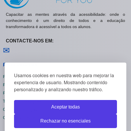
Capacitar as mentes através da acessibilidade: onde o
conhecimento é um direito de todos e a educação
transformadora é acessível a todos os alunos.
CONTACTE-NOS EM:
Contactar-nos
✉
Políticas Gerais
Usamos cookies en nuestra web para mejorar la
Política de Privacidade
experiencia de usuario. Mostrando contenido
Política de Cookies
personalizado y analizando nuestro tráfico.
Política de Reembolsos
Termos e Condições
Aceptar todas
Cancelar inscrição
Configurações de cookies
Rechazar no esenciales