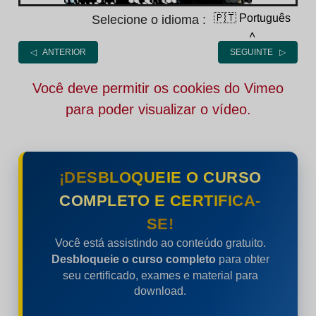
🇵🇹 Português
Selecione o idioma :
˄
◁ ANTERIOR
SEGUINTE ▷
Você deve permitir os cookies do Vimeo
para poder visualizar o vídeo.
¡DESBLOQUEIE O CURSO
COMPLETO E CERTIFICA-
SE!
Você está assistindo ao conteúdo gratuito.
Desbloqueie o curso completo
para obter
seu certificado, exames e material para
download.