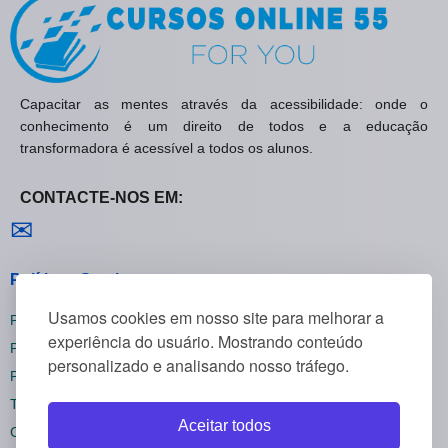
Capacitar as mentes através da acessibilidade: onde o
conhecimento é um direito de todos e a educação
transformadora é acessível a todos os alunos.
CONTACTE-NOS EM:
Contactar-nos
✉
Políticas Gerais
Usamos cookies em nosso site para melhorar a
Política de Privacidade
experiência do usuário. Mostrando conteúdo
Política de Cookies
personalizado e analisando nosso tráfego.
Política de Reembolsos
Termos e Condições
Aceitar todos
Cancelar inscrição