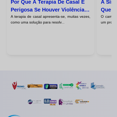
Por Que A Terapia De Casal É
A Sín
Perigosa Se Houver Violência
Que F
A terapia de casal apresenta-se, muitas vezes,
O caminh
Psicológica
Vontad
como uma solução para resolv...
um proces