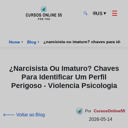
☰
🌐
▼
US
🔍
CursosOnline55 - Página inicial
›
›
¿narcisista ou imaturo? chaves para identif
Home
Blog
¿narcisista Ou Imaturo? Chaves
Para Identificar Um Perfil
Perigoso - Violencia Psicologia
Por
CursosOnline55
🡐 Voltar ao Blog
2026-05-14