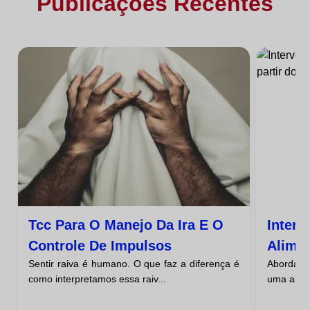
Publicações Recentes
Tcc Para O Manejo Da Ira E O
Inter
Controle De Impulsos
Alimen
Sentir raiva é humano. O que faz a diferença é
Abordar 
Cognit
como interpretamos essa raiv...
uma abord