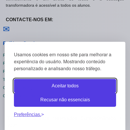
transformadora é acessível a todos os alunos.
CONTACTE-NOS EM:
Contactar-nos
✉
Políticas Gerais
Usamos cookies em nosso site para melhorar a
Política de Privacidade
experiência do usuário. Mostrando conteúdo
Política de Cookies
personalizado e analisando nosso tráfego.
Política de Reembolsos
Termos e Condições
Aceitar todos
Cancelar inscrição
Configurações de cookies
Recusar não essenciais
Preferências.
Todos os direitos reservados CursosOnline55 ©
2025