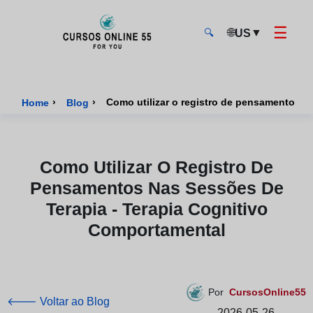
☰
🌐
▼
US
🔍
CursosOnline55 - Página inicial
›
›
Como utilizar o registro de pensamentos n
Home
Blog
Como Utilizar O Registro De
Pensamentos Nas Sessões De
Terapia - Terapia Cognitivo
Comportamental
Por
CursosOnline55
🡐 Voltar ao Blog
2026-05-26