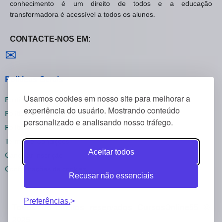
conhecimento é um direito de todos e a educação
transformadora é acessível a todos os alunos.
CONTACTE-NOS EM:
Contactar-nos
✉
Políticas Gerais
Usamos cookies em nosso site para melhorar a
Política de Privacidade
experiência do usuário. Mostrando conteúdo
Política de Cookies
personalizado e analisando nosso tráfego.
Política de Reembolsos
Termos e Condições
Aceitar todos
Cancelar inscrição
Configurações de cookies
Recusar não essenciais
Preferências.
Todos os direitos reservados CursosOnline55 ©
2025