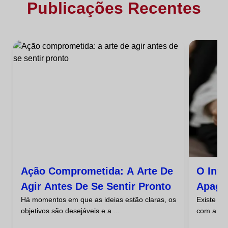
Publicações Recentes
Ação Comprometida: A Arte De
O Inte
Agir Antes De Se Sentir Pronto
Apaga
Há momentos em que as ideias estão claras, os
Existe u
Ansie
objetivos são desejáveis e a ...
com a ans