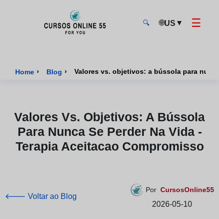
☰
🌐
▼
US
🔍
CursosOnline55 - Página inicial
›
›
Valores vs. objetivos: a bússola para nunc
Home
Blog
Valores Vs. Objetivos: A Bússola
Para Nunca Se Perder Na Vida -
Terapia Aceitacao Compromisso
Por
CursosOnline55
🡐 Voltar ao Blog
2026-05-10