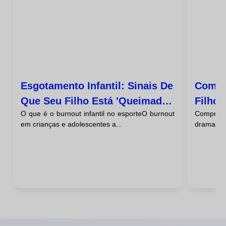
Esgotamento Infantil: Sinais De
Como 
Que Seu Filho Está 'queimado'
Filho 
O que é o burnout infantil no esporteO burnout
Compree
Do Esporte
Dele
em crianças e adolescentes a...
dramatiza