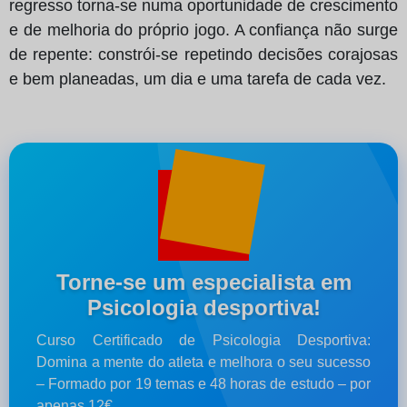
regresso torna-se numa oportunidade de crescimento
e de melhoria do próprio jogo. A confiança não surge
de repente: constrói-se repetindo decisões corajosas
e bem planeadas, um dia e uma tarefa de cada vez.
Torne-se um especialista em
Psicologia desportiva!
Curso Certificado de Psicologia Desportiva:
Domina a mente do atleta e melhora o seu sucesso
– Formado por 19 temas e 48 horas de estudo – por
apenas 12€