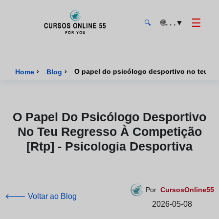
☰
🌐
. . .
▼
🔍
CursosOnline55 - Página inicial
›
›
O papel do psicólogo desportivo no teu reg
Home
Blog
O Papel Do Psicólogo Desportivo
No Teu Regresso À Competição
[rtp] - Psicologia Desportiva
Por
CursosOnline55
🡐 Voltar ao Blog
2026-05-08